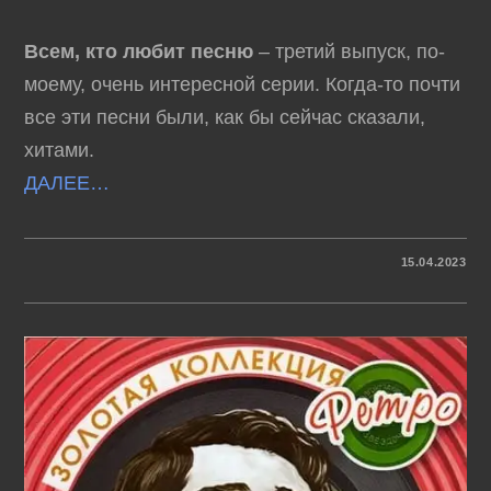
Всем, кто любит песню
– третий выпуск, по-
моему, очень интересной серии. Когда-то почти
все эти песни были, как бы сейчас сказали,
хитами.
ДАЛЕЕ…
К
КОММЕНТАРИИ
ОТКЛЮЧЕНЫ
15.04.2023
ЗАПИСИ
ВСЕМ,
КТО
ЛЮБИТ
ПЕСНЮ
–
ВЫПУСК
3
(1968)