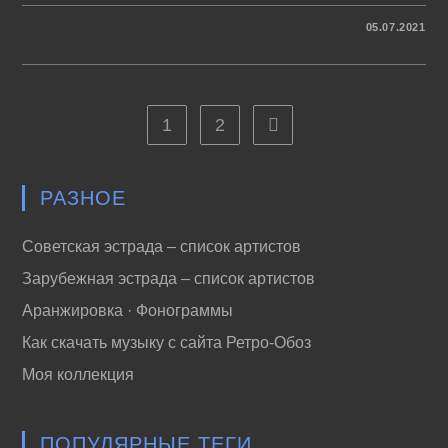
К
КОММЕНТАРИИ
ОТКЛЮЧЕНЫ
05.07.2021
ЗАПИСИ
ВИА
“ГОЛУБЫЕ
ГИТАРЫ”
–
ЛЕГЕНДАРНЫЕ
ПЕСНИ
1
2
Перейти на следующую ст
(1968-
1981)
РАЗНОЕ
Советская эстрада – список артистов
Зарубежная эстрада – список артистов
Аранжировка · Фонограммы
Как скачать музыку с сайта Ретро-Обоз
Моя коллекция
ПОПУЛЯРНЫЕ ТЕГИ