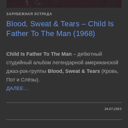
ЗАРУБЕЖНАЯ ЭСТРАДА
Blood, Sweat & Tears – Child Is
Father To The Man (1968)
Child Is Father To The Man
– дебютный
студийный альбом легендарной американской
джаз-рок-группы
Blood, Sweat & Tears
(Кровь,
Пот и Слёзы).
ДАЛЕЕ…
К
КОММЕНТАРИИ
ОТКЛЮЧЕНЫ
24.07.2023
ЗАПИСИ
BLOOD,
SWEAT
&
TEARS