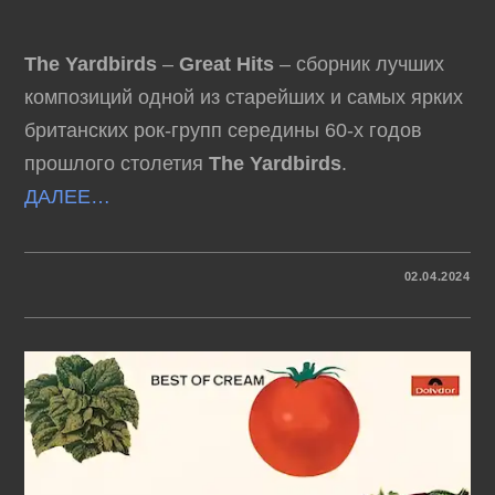
The Yardbirds
–
Great Hits
– сборник лучших
композиций одной из старейших и самых ярких
британских рок-групп середины 60-х годов
прошлого столетия
The Yardbirds
.
ДАЛЕЕ…
К
КОММЕНТАРИИ
ОТКЛЮЧЕНЫ
02.04.2024
ЗАПИСИ
THE
YARDBIRDS
–
GREAT
HITS
(1977)