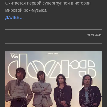
Считается первой супергруппой в истории
мировой рок-музыки.
ДАЛЕЕ…
К
КОММЕНТАРИИ
ОТКЛЮЧЕНЫ
03.03.2024
ЗАПИСИ
CREAM
–
BEST
OF
CREAM
(1969)