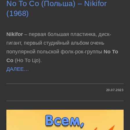
No To Co (Польша) – Nikifor
(1968)
Nikifor
– первая большая пластинка, диск-
гигант, первый студийный альбом очень
популярной польской фолк-рок-группы
No To
Co
(Но То Цо).
ДАЛЕЕ…
К
КОММЕНТАРИИ
ОТКЛЮЧЕНЫ
20.07.2023
ЗАПИСИ
NO
TO
CO
(ПОЛЬША)
–
NIKIFOR
(1968)