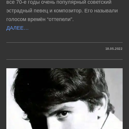
все 70-е годы очень популярный советский
эстрадный певец и композитор. Его называли
голосом времён “оттепели”.
ДАЛЕЕ…
К
КОММЕНТАРИИ
ОТКЛЮЧЕНЫ
18.05.2022
ЗАПИСИ
АНАТОЛИЙ
КОРОЛЕВ
–
ЗОЛОТАЯ
КОЛЛЕКЦИЯ
РЕТРО