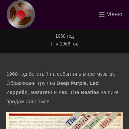
Перейти
Меню
к
содержимому
1968 год
»
1968 год
1968 год богатый на события в мире музыки.
Образованы группы
Deep Purple
,
Led
Zeppelin
,
Nazareth
и
Yes
.
The Beatles
на пике
продаж альбомов.