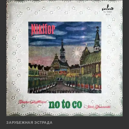
–
CHILD
IS
FATHER
TO
THE
MAN
(1968)
ЗАРУБЕЖНАЯ ЭСТРАДА