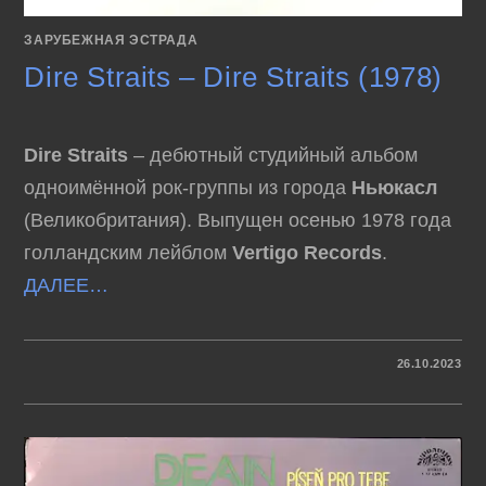
ЗАРУБЕЖНАЯ ЭСТРАДА
Dire Straits – Dire Straits (1978)
Dire Straits
– дебютный студийный альбом
одноимённой рок-группы из города
Ньюкасл
(Великобритания). Выпущен осенью 1978 года
голландским лейблом
Vertigo Records
.
ДАЛЕЕ…
К
КОММЕНТАРИИ
ОТКЛЮЧЕНЫ
26.10.2023
ЗАПИСИ
DIRE
STRAITS
–
DIRE
STRAITS
(1978)