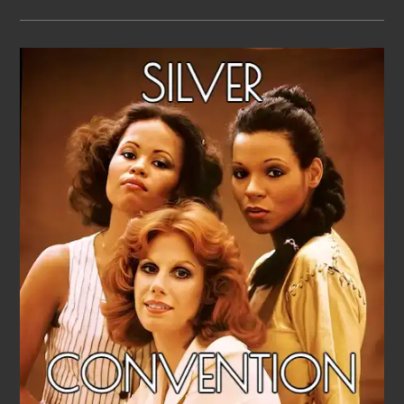
JOE
DASSIN
–
LES
FEMMES
DE
MA
VIE
(1978)