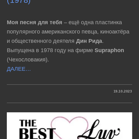
Моя песня для тебя
– ещё одна пластинка
популярного американского певца, киноактёра
и общественного деятеля
Дин Рида
.
Выпущена в 1978 году на фирме
Supraphon
(Чехословакия).
ДАЛЕЕ…
К
КОММЕНТАРИИ
ОТКЛЮЧЕНЫ
19.10.2023
ЗАПИСИ
ДИН
РИД
–
МОЯ
ПЕСНЯ
ДЛЯ
ТЕБЯ
(1978)