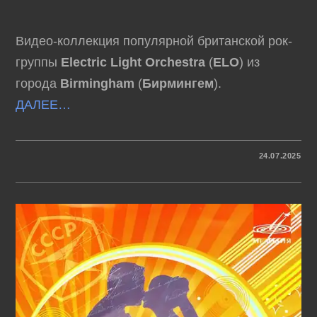
Видео-коллекция популярной британской рок-
группы
Electric Light Orchestra
(
ELO
) из
города
Birmingham
(
Бирмингем
).
ДАЛЕЕ…
К
КОММЕНТАРИИ
ОТКЛЮЧЕНЫ
24.07.2025
ЗАПИСИ
ELO
–
VIDEO
COLLECTION
(1971-
1986)