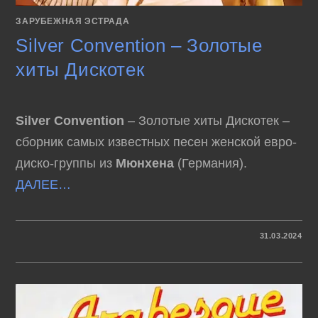
ЗАРУБЕЖНАЯ ЭСТРАДА
Silver Convention – Золотые
хиты Дискотек
Silver Convention
– Золотые хиты Дискотек –
сборник самых известных песен женской евро-
диско-группы из
Мюнхена
(Германия).
ДАЛЕЕ…
К
КОММЕНТАРИИ
ОТКЛЮЧЕНЫ
31.03.2024
ЗАПИСИ
SILVER
CONVENTION
–
ЗОЛОТЫЕ
ХИТЫ
ДИСКОТЕК