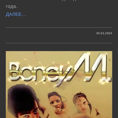
года.
ДАЛЕЕ…
К
КОММЕНТАРИИ
ОТКЛЮЧЕНЫ
04.02.2024
ЗАПИСИ
ПОЁТ
РОКСАНА
БАБАЯН
(1976-
1978)