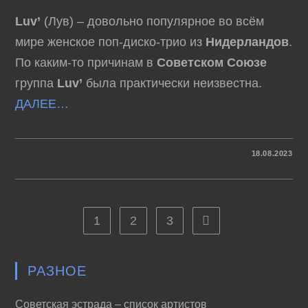
Luv’
(Лув) – довольно популярное во всём
мире женское поп-диско-трио из
Нидерландов
.
По каким-то причинам в
Советском Союзе
группа
Luv’
была практически неизвестна.
ДАЛЕЕ…
К
КОММЕНТАРИИ
ОТКЛЮЧЕНЫ
18.08.2023
ЗАПИСИ
LUV’
(ЛУВ)
–
ЗОЛОТЫЕ
ХИТЫ
ДИСКОТЕК
1
2
3
Перейти на следующу
РАЗНОЕ
Советская эстрада – список артистов