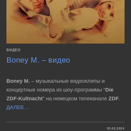
ВИДЕО
Boney M. – видео
Boney M.
– музыкальные видеоклипы и
концертные номера из шоу-программы “
Die
ZDF-Kultnacht
” на немецком телеканале
ZDF
.
ДАЛЕЕ…
К
КОММЕНТАРИИ
ОТКЛЮЧЕНЫ
03.02.2024