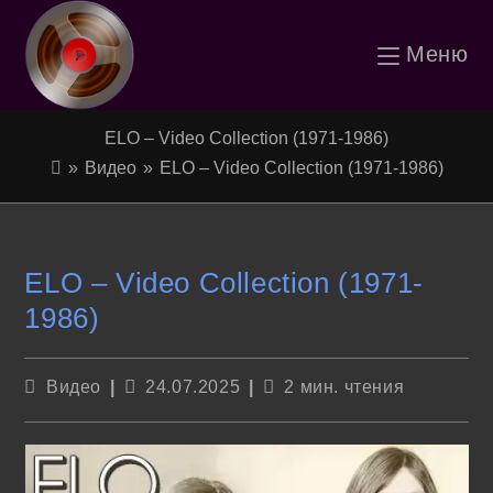
Перейти
Меню
к
содержимому
ELO – Video Collection (1971-1986)
»
Видео
»
ELO – Video Collection (1971-1986)
ELO – Video Collection (1971-
1986)
Рубрика
Запись
Время
Видео
24.07.2025
2 мин. чтения
записи:
опубликована:
чтения: