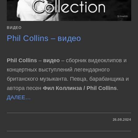
ВИДЕО
Phil Collins – видео
Phil Collins
–
видео
– сборник видеоклипов и
концертных выступлений легендарного
британского музыканта. Певца, барабанщика и
автора песен
Фил Коллинза / Phil Collins
.
ДАЛЕЕ…
К
КОММЕНТАРИИ
ОТКЛЮЧЕНЫ
26.08.2024
ЗАПИСИ
PHIL
COLLINS
–