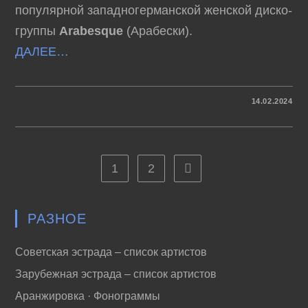
популярной западногерманской женской диско-
группы
Arabesque
(Арабески).
ДАЛЕЕ…
К
КОММЕНТАРИИ
ОТКЛЮЧЕНЫ
14.02.2024
ЗАПИСИ
ARABESQUE
–
ВИДЕО
1
2
Перейти на следующую ст
РАЗНОЕ
Советская эстрада – список артистов
Зарубежная эстрада – список артистов
Аранжировка · Фонограммы