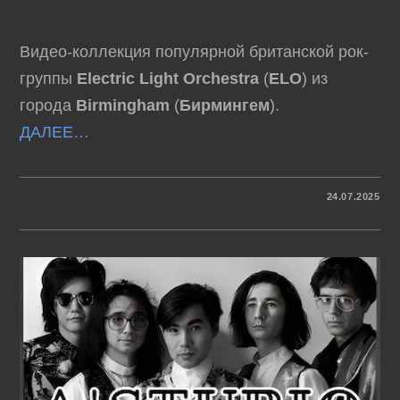
Видео-коллекция популярной британской рок-
группы
Electric Light Orchestra
(
ELO
) из
города
Birmingham
(
Бирмингем
).
ДАЛЕЕ…
К
КОММЕНТАРИИ
ОТКЛЮЧЕНЫ
24.07.2025
ЗАПИСИ
ELO
–
VIDEO
COLLECTION
(1971-
1986)