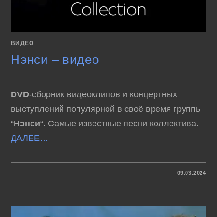
ВИДЕО
Нэнси – видео
DVD
-сборник видеоклипов и концертных
выступлений популярной в своё время группы
“
Нэнси
“. Самые известные песни коллектива.
ДАЛЕЕ…
К
КОММЕНТАРИИ
ОТКЛЮЧЕНЫ
09.03.2024
ЗАПИСИ
НЭНСИ
–
ВИДЕО