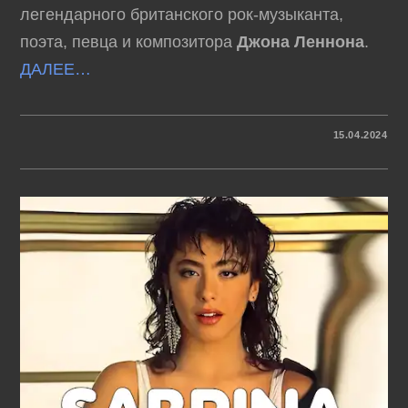
легендарного британского рок-музыканта,
поэта, певца и композитора
Джона Леннона
.
ДАЛЕЕ…
К
КОММЕНТАРИИ
ОТКЛЮЧЕНЫ
15.04.2024
ЗАПИСИ
JOHN
LENNON
–
ВИДЕО