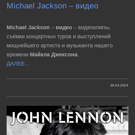
Michael Jackson – видео
Michael Jackson
–
видео
– видеоклипы,
съёмки концертных туров и выступлений
мощнейшего
артиста
и музыканта нашего
времени
Майкла Джексона
.
ДАЛЕЕ…
К
КОММЕНТАРИИ
ОТКЛЮЧЕНЫ
20.04.2024
ЗАПИСИ
MICHAEL
JACKSON
–
ВИДЕО