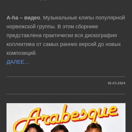
A-ha – видео
. Музыкальные клипы популярной
норвежской группы. В этом сборнике
представлена практически вся дискография
коллектива от самых ранних версий до новых
композиций.
ДАЛЕЕ…
К
КОММЕНТАРИИ
ОТКЛЮЧЕНЫ
02.03.2024
ЗАПИСИ
A-
HA
–
ВИДЕО