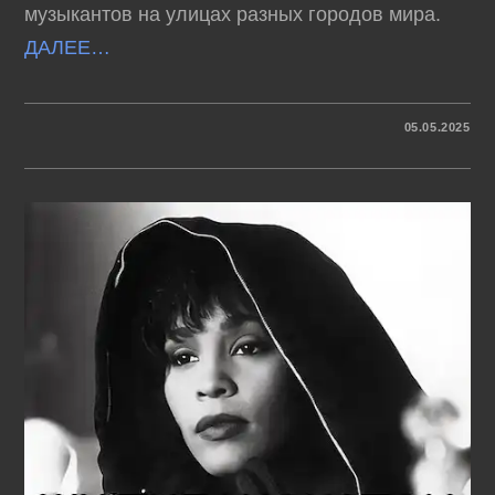
музыкантов на улицах разных городов мира.
ДАЛЕЕ…
К
КОММЕНТАРИИ
ОТКЛЮЧЕНЫ
05.05.2025
ЗАПИСИ
А’СТУДИО
–
ВИДЕО