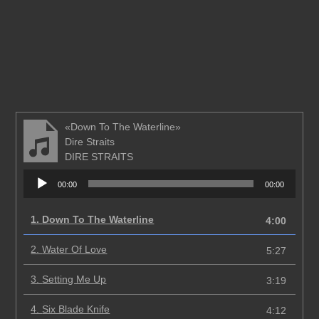
«Down To The Waterline»
Dire Straits
DIRE STRAITS
Аудиоплеер
00:00
00:00
1.
Down To The Waterline
4:00
2.
Water Of Love
5:27
3.
Setting Me Up
3:19
4.
Six Blade Knife
4:12