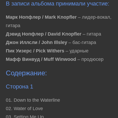
В записи альбома принимали участие:
Марк Нопфлер / Mark Knopfler
– лидер-вокал,
гитара
Дэвид Нопфлер / David Knopfler
– гитара
Джон Иллсли / John Illsley
– бас-гитара
Пик Уизерс / Pick Withers
– ударные
Мафф Винвуд / Muff Winwood
– продюсер
Содержание:
Сторона 1
01. Down to the Waterline
02. Water of Love
03. Setting Me Up