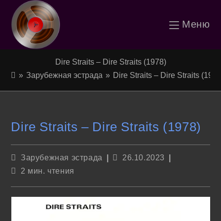
Перейти
Меню
к
содержимому
Dire Straits – Dire Straits (1978)
»
Зарубежная эстрада
»
Dire Straits – Dire Straits (1978
Dire Straits – Dire Straits (1978)
Рубрика
Запись
Зарубежная эстрада
26.10.2023
записи:
опубликована:
Время
2 мин. чтения
чтения: