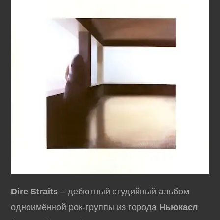
Dire Straits
– дебютный студийный альбом
одноимённой рок-группы из города
Ньюкасл