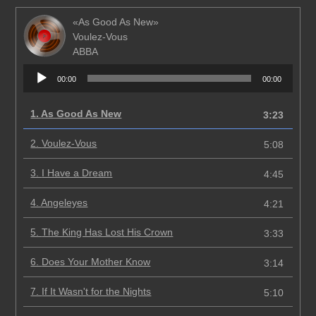
«As Good As New»
Voulez-Vous
ABBA
Аудиоплеер
00:00
00:00
1.
As Good As New
3:23
2.
Voulez-Vous
5:08
3.
I Have a Dream
4:45
4.
Angeleyes
4:21
5.
The King Has Lost His Crown
3:33
6.
Does Your Mother Know
3:14
7.
If It Wasn't for the Nights
5:10