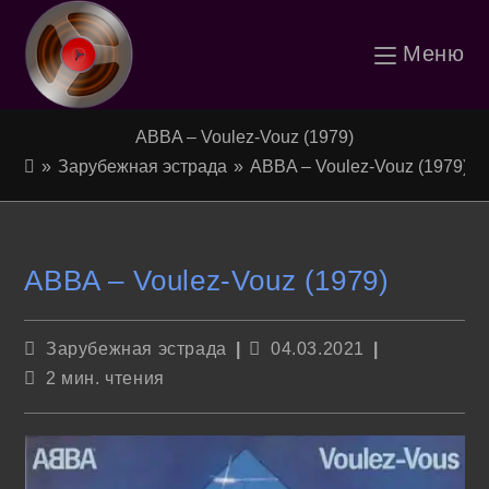
Перейти
Меню
к
содержимому
ABBA – Voulez-Vouz (1979)
»
Зарубежная эстрада
»
ABBA – Voulez-Vouz (1979)
ABBA – Voulez-Vouz (1979)
Рубрика
Запись
Зарубежная эстрада
04.03.2021
записи:
опубликована:
Время
2 мин. чтения
чтения: