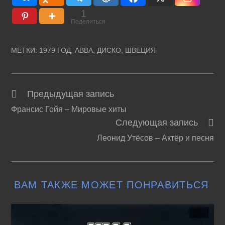
1
Поделиться
МЕТКИ
:
1979 ГОД
,
ABBA
,
ДИСКО
,
ШВЕЦИЯ
Предыдущая запись
Читать
Франсис Гойя – Мировые хиты
далее
Следующая запись
статьи
Леонид Утёсов – Актёр и песня
ВАМ ТАКЖЕ МОЖЕТ ПОНРАВИТЬСЯ