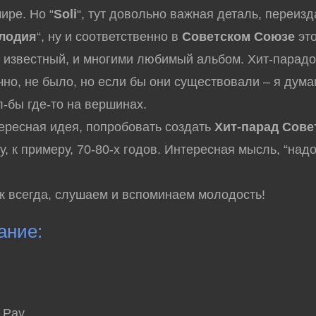
ире. Но “
Soli
“, тут довольно важная деталь, переиз
лодия
“, ну и соответственно в
Советском Союзе
эт
 известный, и многими любимый альбом. Хит-парадо
ечно, не было, но если бы они существовали – я дума
-бы где-то на вершинах.
тересная идея, попробовать создать
Хит-парад Сове
ну, к примеру, 70-80-х годов. Интересная мысль, “над
ак всегда, слушаем и вспоминаем молодость!
ание:
y,Pay