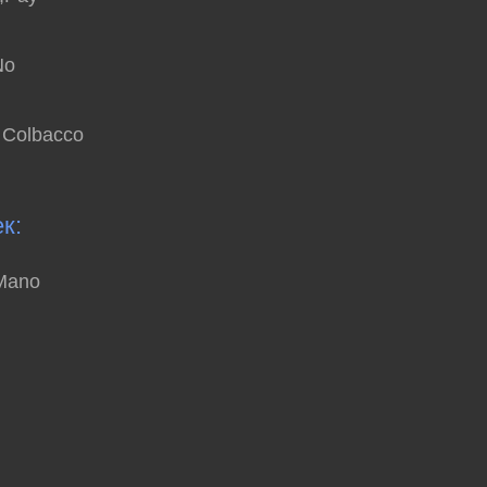
No
e Colbacco
к:
 Mano