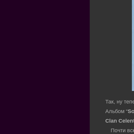
Так, ну теп
Альбом “
So
Clan Celen
Почти все