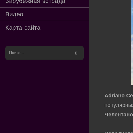
Зарубежная эстрада
Видео
Карта сайта
Поиск
на
сайте
Adriano Ce
популярных
Челентан