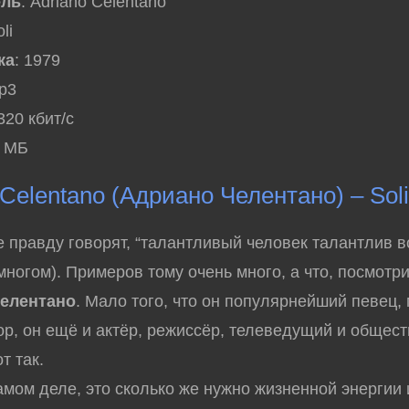
ель
: Adriano Celentano
oli
ка
: 1979
mp3
 320 кбит/с
7 МБ
 Celentano (Адриано Челентано) – Sol
равду говорят, “талантливый человек талантлив в
 многом). Примеров тому очень много, а что, посмотр
елентано
. Мало того, что он популярнейший певец,
ор, он ещё и актёр, режиссёр, телеведущий и общес
т так.
мом деле, это сколько же нужно жизненной энергии 