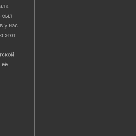
дала
о был
в у нас
ю этот
тской
о её