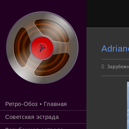
Перейти
к
содержимому
Adrian
Рубрика
Зарубежн
записи:
Ретро-Обоз • Главная
Советская эстрада