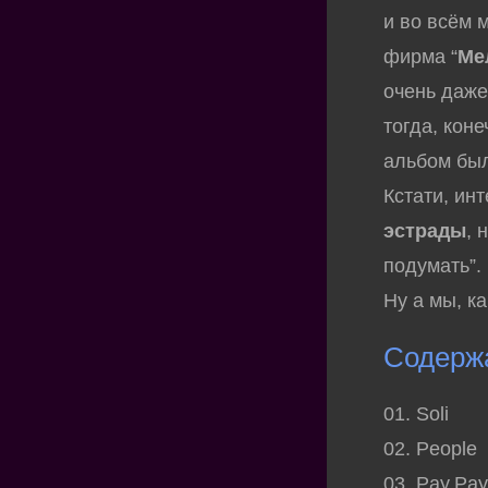
и во всём м
фирма “
Ме
очень даже
тогда, кон
альбом был
Кстати, ин
эстрады
, 
подумать”.
Ну а мы, к
Содерж
01. Soli
02. People
03. Pay,Pa