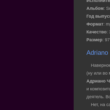
Исполнит
Альбом
: S
Год выпус
Формат
: 
Качество
:
Размер
: 9
Adriano
Наверное п
(ну или во
Адриано Ч
и композит
деятель. Во
Нет, на са