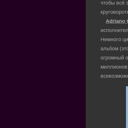
чтобы всё 
круговорот
Adriano 
исполнител
Немного ци
альбом (это
огромный о
миллионов,
всевозможн