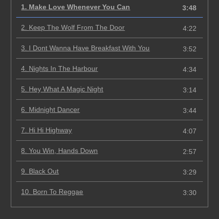
1.
Make Love Whenever You Can
3:48
2.
Keep The Wolf From The Door
4:22
3.
I Dont Wanna Have Breakfast With You
3:52
4.
Nights In The Harbour
4:34
5.
Hey What A Magic Night
3:14
6.
Midnight Dancer
3:44
7.
Hi Hi Highway
4:07
8.
You Win, Hands Down
2:57
9.
Black Out
3:29
10.
Born To Reggae
3:30