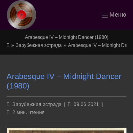
Перейти
Меню
к
содержимому
Arabesque IV – Midnight Dancer (1980)
»
Зарубежная эстрада
»
Arabesque IV – Midnight Danc
Arabesque IV – Midnight Dancer
(1980)
Рубрика
Запись
Зарубежная эстрада
09.06.2021
записи:
опубликована:
Время
2 мин. чтения
чтения: