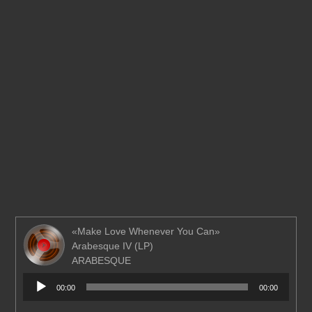
«Make Love Whenever You Can»
Arabesque IV (LP)
ARABESQUE
Аудиоплеер
00:00
00:00