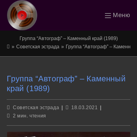
Перейти
Меню
к
содержимому
Группа “Автограф” – Каменный край (1989)
»
Советская эстрада
»
Группа “Автограф” – Каменный
Группа “Автограф” – Каменный
край (1989)
Рубрика
Запись
Советская эстрада
18.03.2021
записи:
опубликована:
Время
2 мин. чтения
чтения: