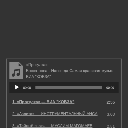
«Прогулка»
Босса-нова - Навсегда Самая красивая музыка в СССР / Диск 4
ВИА "КОБЗА"
Аудиоплеер
00:00
00:00
1.
«Прогулка»
— ВИА "КОБЗА"
2:55
2.
«Аэлита»
— ИНСТРУМЕНТАЛЬНЫЙ АНСАМБЛЬ П/У А. КОРНЕЕВА
3:03
3.
«Тайный знак»
— МУСЛИМ МАГОМАЕВ
2:51