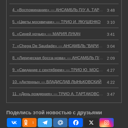
4.
«Воспоминание»
— АНСАМБЛЬ П/У А. ТАРТАКОВСКОГО
3:48
5.
«Цветы москвичам»
— ТРИО И. ЯКУШЕНКО
3:10
6.
«Синей ночью»
— МАРИЯ ЛУКАЧ
3:41
7.
«Chega De Saudade»
— АНСАМБЛЬ "ВАРИОЛА"
3:04
8.
«Лирическая босса-нова»
— АНСАМБЛЬ П/У А. ТАРТАКОВСКОГО
2:09
9.
«Свидание с сентябрем»
— ТРИО Ю. МОСЕИЧЕВА
4:27
10.
«Антенны»
— ВЛАДИСЛАВ ЛЫНЬКОВСКИЙ
4:22
11.
«День рождения»
— ТРИО А. ТАРТАКОВСКОГО
3:47
Поделись этой новостью с друзьями
1