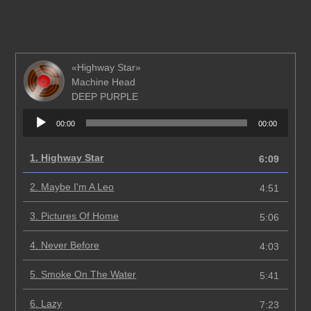
«Highway Star»
Machine Head
DEEP PURPLE
Аудиоплеер
00:00
00:00
1.
Highway Star
6:09
2.
Maybe I'm A Leo
4:51
3.
Pictures Of Home
5:06
4.
Never Before
4:03
5.
Smoke On The Water
5:41
6.
Lazy
7:23