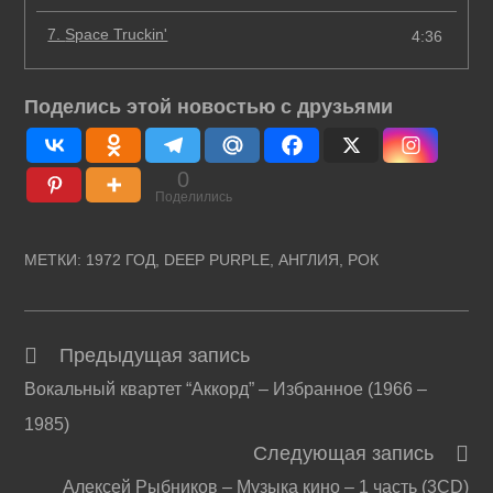
7.
Space Truckin'
4:36
Поделись этой новостью с друзьями
0
Поделились
МЕТКИ
:
1972 ГОД
,
DEEP PURPLE
,
АНГЛИЯ
,
РОК
Предыдущая запись
Читать
Вокальный квартет “Аккорд” – Избранное (1966 –
далее
1985)
статьи
Следующая запись
Алексей Рыбников – Музыка кино – 1 часть (3CD)