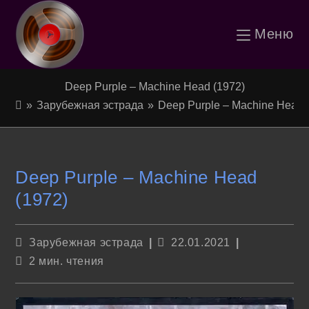
Перейти
Меню
к
содержимому
Deep Purple – Machine Head (1972)
»
Зарубежная эстрада
»
Deep Purple – Machine Head 
Deep Purple – Machine Head
(1972)
Рубрика
Запись
Зарубежная эстрада
22.01.2021
записи:
опубликована:
Время
2 мин. чтения
чтения: