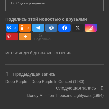
17.
С днем рождения
Поделись этой новостью с друзьями
2
2
5
1
Поделились
МЕТКИ
:
АНДРЕЙ ДЕРЖАВИН
,
СБОРНИК
Предыдущая запись
Читать
Deep Purple – Deep Purple In Concert (1980)
далее
Следующая запись
статьи
Boney M. – Ten Thousand Lightyears (1984)