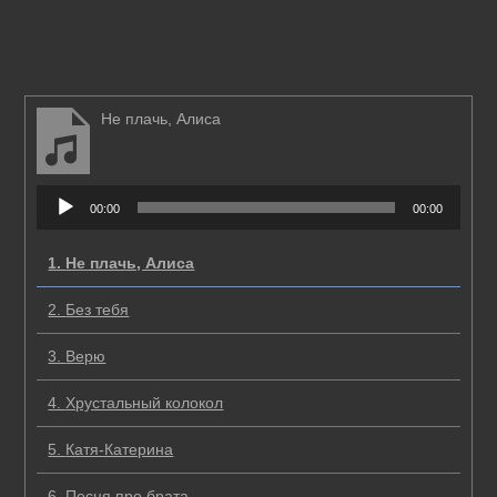
Не плачь, Алиса
Аудиоплеер
00:00
00:00
1.
Не плачь, Алиса
2.
Без тебя
3.
Верю
4.
Хрустальный колокол
5.
Катя-Катерина
6.
Песня про брата