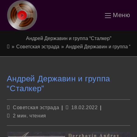
Перейти
Меню
к
содержимому
Андрей Державин и группа “Сталкер”
»
Советская эстрада
»
Андрей Державин и группа “Ст
Андрей Державин и группа
“Сталкер”
Рубрика
Запись
Советская эстрада
18.02.2022
записи:
опубликована:
Время
2 мин. чтения
чтения: