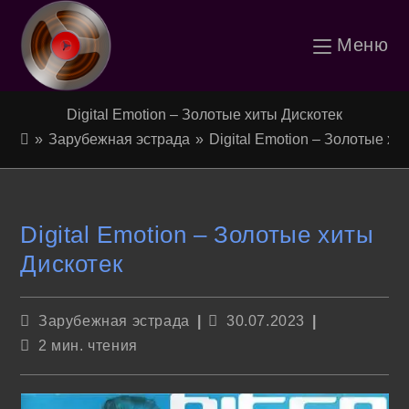
Перейти
Меню
к
содержимому
Digital Emotion – Золотые хиты Дискотек
»
Зарубежная эстрада
»
Digital Emotion – Золотые хи
Digital Emotion – Золотые хиты
Дискотек
Рубрика
Запись
Зарубежная эстрада
30.07.2023
записи:
опубликована:
Время
2 мин. чтения
чтения: