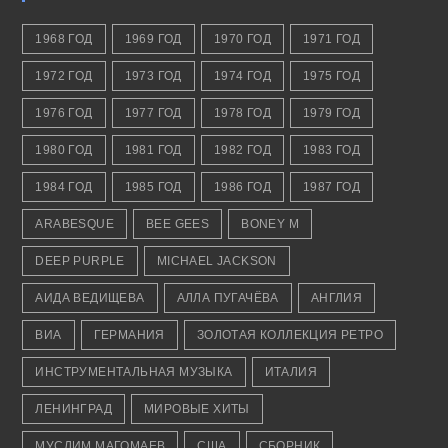
1968 ГОД
1969 ГОД
1970 ГОД
1971 ГОД
1972 ГОД
1973 ГОД
1974 ГОД
1975 ГОД
1976 ГОД
1977 ГОД
1978 ГОД
1979 ГОД
1980 ГОД
1981 ГОД
1982 ГОД
1983 ГОД
1984 ГОД
1985 ГОД
1986 ГОД
1987 ГОД
ARABESQUE
BEE GEES
BONEY M
DEEP PURPLE
MICHAEL JACKSON
АИДА ВЕДИЩЕВА
АЛЛА ПУГАЧЁВА
АНГЛИЯ
ВИА
ГЕРМАНИЯ
ЗОЛОТАЯ КОЛЛЕКЦИЯ РЕТРО
ИНСТРУМЕНТАЛЬНАЯ МУЗЫКА
ИТАЛИЯ
ЛЕНИНГРАД
МИРОВЫЕ ХИТЫ
МУСЛИМ МАГОМАЕВ
США
СБОРНИК