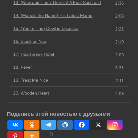
13.
(Now and Then There's) A Fool Such as I
2:36
14.
(Marie's the Name) His Latest Flame
2:08
15.
(You're The) Devil in Disguise
2:21
16.
Stuck on You
2:19
17.
Heartbreak Hotel
2:09
18.
Fever
3:31
19.
Treat Me Nice
2:11
20.
Wooden Heart
2:03
Поделись этой новостью с друзьями
0