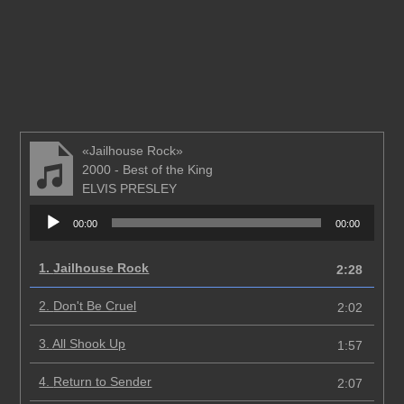
«Jailhouse Rock»
2000 - Best of the King
ELVIS PRESLEY
Аудиоплеер
00:00
00:00
1.
Jailhouse Rock
2:28
2.
Don't Be Cruel
2:02
3.
All Shook Up
1:57
4.
Return to Sender
2:07