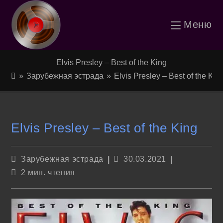
Перейти
Меню
к
содержимому
Elvis Presley – Best of the King
»
Зарубежная эстрада
»
Elvis Presley – Best of the Kin
Elvis Presley – Best of the King
Рубрика
Запись
Зарубежная эстрада
30.03.2021
записи:
опубликована:
Время
2 мин. чтения
чтения: