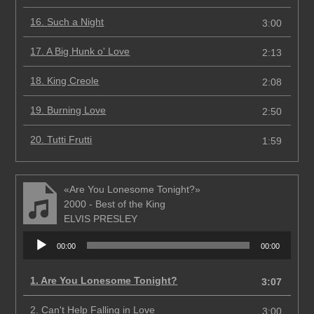
16.
Such a Night
3:00
17.
A Big Hunk o' Love
2:13
18.
King Creole
2:08
19.
Burning Love
2:50
20.
Tutti Frutti
1:59
«Are You Lonesome Tonight?»
2000 - Best of the King
ELVIS PRESLEY
Аудиоплеер
00:00
00:00
1.
Are You Lonesome Tonight?
3:07
2.
Can't Help Falling in Love
3:00