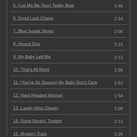
5.
(Let Me Be Your) Teddy Bear
1:46
6.
Good Luck Charm
2:24
7.
Blue Suede Shoes
2:00
8.
Hound Dog
2:15
9.
My Baby Left Me
2:12
10.
That's All Right
1:56
11.
(You're So Square) My Baby Don't Care
1:52
12.
Hard Headed Woman
1:54
13.
Lawdy Miss Clawdy
2:08
14.
Good Rockin' Tonight
2:12
15.
Mystery Train
2:25