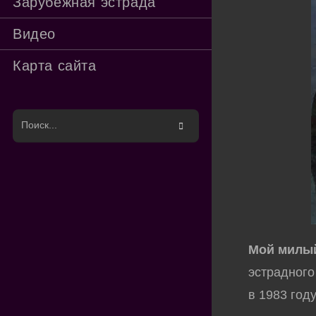
Зарубежная эстрада
Видео
Карта сайта
Поиск
на
сайте
Мой милыи
эстрадног
в 1983 год