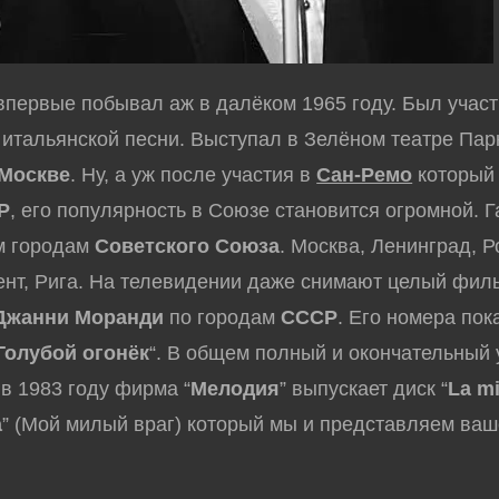
первые побывал аж в далёком 1965 году. Был учас
итальянской песни. Выступал в Зелёном театре Пар
Москве
. Ну, а уж после участия в
Сан-Ремо
который
Р
, его популярность в Союзе становится огромной. 
м городам
Советского Союза
. Москва, Ленинград, Р
ент, Рига. На телевидении даже снимают целый фил
Джанни Моранди
по городам
СССР
. Его номера по
Голубой огонёк
“. В общем полный и окончательный 
 в 1983 году фирма “
Мелодия
” выпускает диск “
La m
a
” (Мой милый враг) который мы и представляем ва