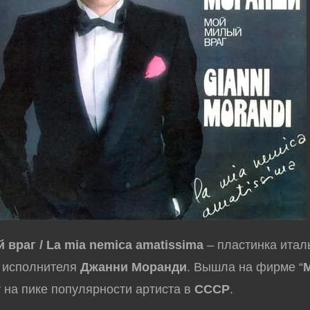
̆ враг / La mia nemica amatissima
– пластинка итал
о исполнителя
Джанни Моранди
. Вышла на фирме “
у на пике популярности артиста в
СССР
.