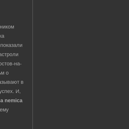
тником
ка
 показали
Гастроли
остов-на-
ьм о
казывают в
успех. И,
ia nemica
шему