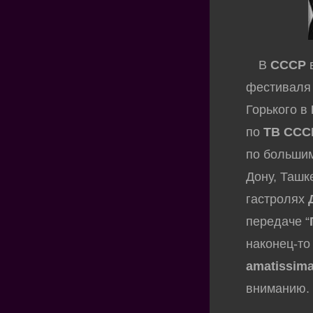
В
СССР
в
фестиваля 
Горького в
по
ТВ ССС
по больши
Дону, Ташк
гастролях
передаче “
наконец-то
amatissim
вниманию.