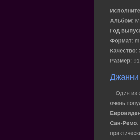
Исполнит
Альбом
: М
Год выпус
Формат
: 
Качество
:
Размер
: 9
Джанни 
Один из с
очень попу
Евровиде
Сан-Ремо
.
практически