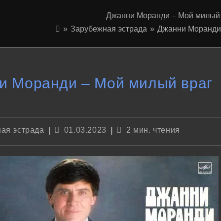
Джанни Моранди – Мой милый 
»
Зарубежная эстрада
»
Джанни Моранди –
 Моранди – Мой милый враг
Запись
Время
ая эстрада
01.03.2023
2 мин. чтения
опубликована:
чтения: