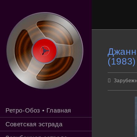
Перейти
к
содержимому
Джанни
(1983)
Рубрика
Зарубежн
записи:
Ретро-Обоз • Главная
Советская эстрада