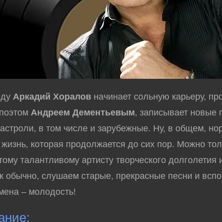
оду
Аркадий Хоралов
начинает сольную карьеру, п
 поэтом
Андреем Дементьевым
, записывает новые 
гастроли, в том числе и зарубежные. Ну, в общем, н
 жизнь, которая продолжается до сих пор. Можно то
тому талантливому артисту творческого долголетия и
ак обычно, слушаем старые, прекрасные песни и всп
ена – молодость!
ание: