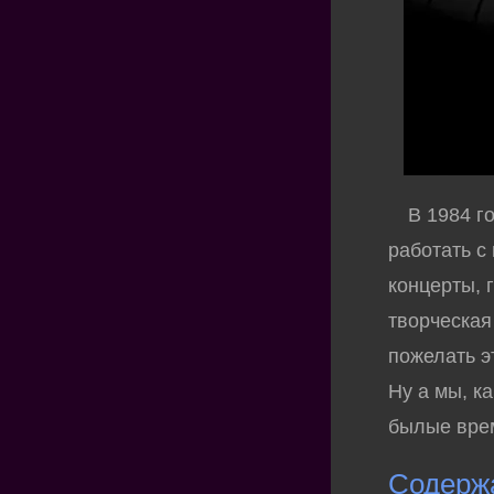
В 1984 г
работать с
концерты, 
творческая
пожелать э
Ну а мы, к
былые врем
Содерж