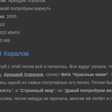
ель
: Аркадий Хоралов
Давай попробуем вернуть
ка
: 2005
mp3
 320 кбит/с
30 МБ
й Хоралов
й с этой песни всё и началось. Все вдруг узнали, ч
ц,
Аркадий Хоралов
, солист
ВИА “Красные маки”
.
лась одной из самых популярных его песен. Потом бы
ность
“, и “
Странный мир
“, но “
Давай попробуем ве
ассика, песня никуда не пропала, многие её любят и 