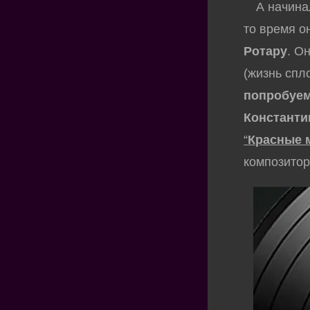
А начинало
то время о
Ротару
. О
(жизнь спл
попробуем
Константи
“
Красные 
композитор