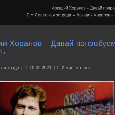
Аркадий Хоралов – Давай попро
»
Советская эстрада
»
Аркадий Хоралов –
ий Хоралов – Давай попробуе
ть
Запись
Время
я эстрада
19.05.2021
2 мин. чтения
опубликована:
чтения: