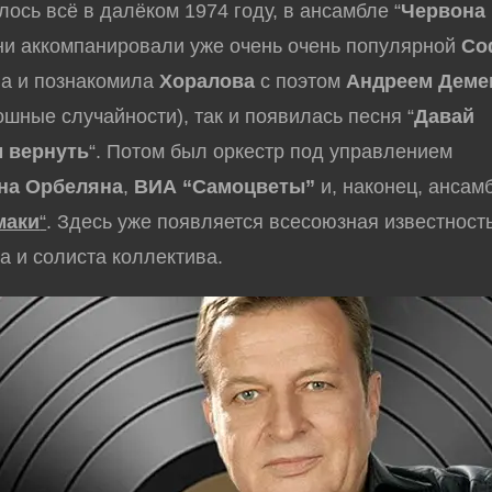
сь всё в далёком 1974 году, в ансамбле “
Червона 
ни аккомпанировали уже очень очень популярной
Со
на и познакомила
Хоралова
с поэтом
Андреем Деме
ошные случайности), так и появилась песня “
Давай
 вернуть
“. Потом был оркестр под управлением
на Орбеляна
,
ВИА “Самоцветы”
и, наконец, ансам
маки
“
. Здесь уже появляется всесоюзная известность
а и солиста коллектива.