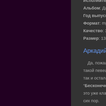
Исполнит
Альбом
: 
Год выпус
Формат
: 
Качество
:
Размер
: 1
Аркади
Да, пожалу
такой певе
так и оста
“
Бесконеч
это уже кл
сих пор.