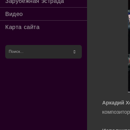
Зарубежная эстрада
Видео
Карта сайта
Поиск
на
сайте
Аркадий Х
композито