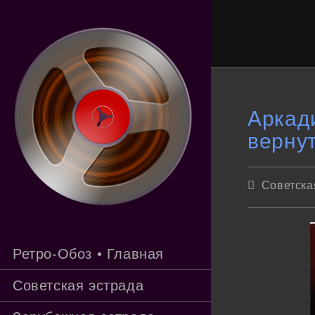
Перейти
к
содержимому
Аркад
верну
Рубрика
Советска
записи:
Ретро-Обоз • Главная
Советская эстрада