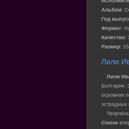
Исполнит
Альбом
: 
Год выпус
Формат
: 
Качество
:
Размер
: 1
Лили И
Лили Ив
Болгарии. 
огромная п
эстрадных
Творческая
Союзе
впер