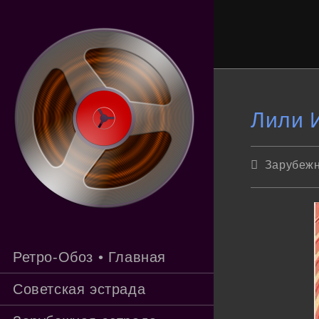
Перейти
к
содержимому
Лили 
Рубрика
Зарубежн
записи:
Ретро-Обоз • Главная
Советская эстрада