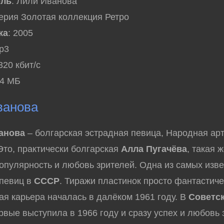
ель
: Лили Иванова
Серия Золотая коллекция Ретро
ка
: 2005
mp3
 320 кбит/с
54 МБ
ванова
анова
– болгарская эстрадная певица, Народная арт
Это, практически болгарская
Алла Пугачёва
, такая 
опулярность и любовь зрителей. Одна из самых изв
 певиц в
СССР
. Тиражи пластинок просто фантастиче
 карьера началась в далёком 1961 году. В
Советс
вые выступила в 1966 году и сразу успех и любовь 