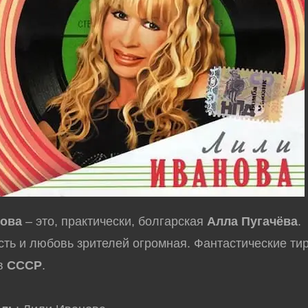
нова
– это, практически, болгарская
Алла Пугачёва
.
ть и любовь зрителей огромная. Фантастические ти
 в
СССР
.