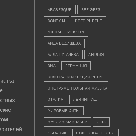
ARABESQUE
BEE GEES
BONEY M
DEEP PURPLE
MICHAEL JACKSON
АИДА ВЕДИЩЕВА
АЛЛА ПУГАЧЁВА
АНГЛИЯ
ВИА
ГЕРМАНИЯ
ЗОЛОТАЯ КОЛЛЕКЦИЯ РЕТРО
истка
ИНСТРУМЕНТАЛЬНАЯ МУЗЫКА
же
естных
ИТАЛИЯ
ЛЕНИНГРАД
ские.
МИРОВЫЕ ХИТЫ
ком
МУСЛИМ МАГОМАЕВ
США
зрителей.
СБОРНИК
СОВЕТСКАЯ ПЕСНЯ