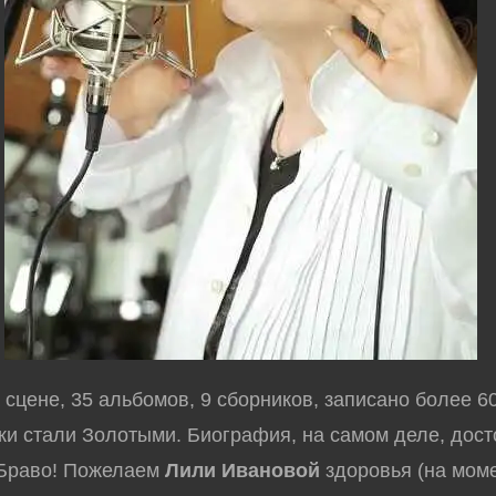
сцене, 35 альбомов, 9 сборников, записано более 60
ки стали Золотыми. Биография, на самом деле, дос
 Браво! Пожелаем
Лили Ивановой
здоровья (на мом