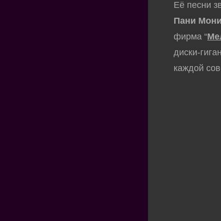
Её песни з
Пани Мони
фирма “
Ме
диски-гига
каждой сов