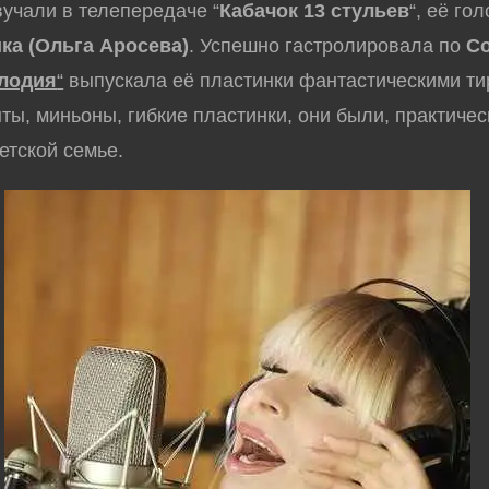
вучали в телепередаче “
Кабачок 13 стульев
“, её го
ка (Ольга Аросева)
. Успешно гастролировала по
С
лодия
“
выпускала её пластинки фантастическими ти
нты, миньоны, гибкие пластинки, они были, практичес
етской семье.