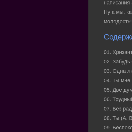
написания 
Ну а мы, к
молодость!
Содерж
01. Хризан
02. Забудь 
03. Одна лю
04. Ты мне
05. Две ду
06. Трудны
07. Без рад
08. Ты (А.
09. Беспок