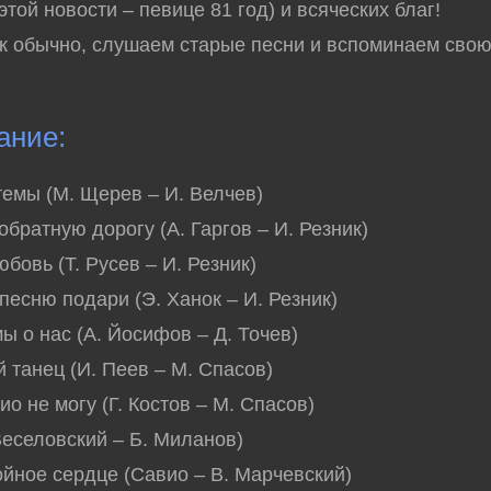
этой новости – певице 81 год) и всяческих благ!
ак обычно, слушаем старые песни и вспоминаем сво
ание:
темы (М. Щерев – И. Велчев)
обратную дорогу (А. Гаргов – И. Резник)
бовь (Т. Русев – И. Резник)
 песню подари (Э. Ханок – И. Резник)
мы о нас (А. Йосифов – Д. Точев)
й танец (И. Пеев – М. Спасов)
ио не могу (Г. Костов – М. Спасов)
 Веселовский – Б. Миланов)
ойное сердце (Савио – В. Марчевский)