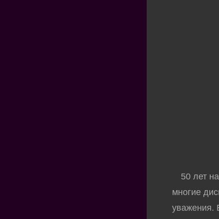
50 лет на 
многие дис
уважения.