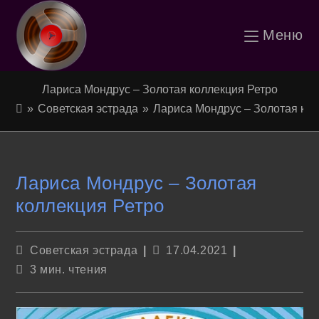
Перейти
Меню
к
содержимому
Лариса Мондрус – Золотая коллекция Ретро
»
Советская эстрада
»
Лариса Мондрус – Золотая кол
Лариса Мондрус – Золотая
коллекция Ретро
Рубрика
Запись
Советская эстрада
17.04.2021
записи:
опубликована:
Время
3 мин. чтения
чтения: