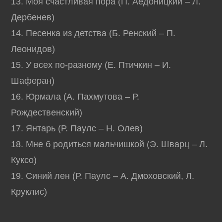
13. Моя счастливая пора (П. Аедоницкий – Л.
Дербенев)
14. Песенка из детства (Б. Ренский – П.
Леонидов)
15. У всех по-разному (Е. Птичкин – И.
Шаферан)
16. Юрмала (А. Пахмутова – Р.
Рождественский)
17. Янтарь (Р. Паулс – Н. Олев)
18. Мне б родиться мальчишкой (Э. Шварц – Л.
Куксо)
19. Синий лен (Р. Паулс – А. Дмоховский, Л.
Круклис)