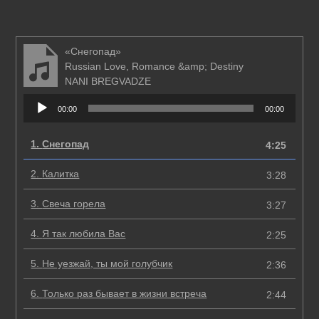
«Снегопад»
Russian Love, Romance &amp; Destiny
NANI BREGVADZE
Аудиоплеер
00:00
00:00
1.
Снегопад
4:25
2.
Калитка
3:28
3.
Свеча горела
3:27
4.
Я так любила Вас
2:25
5.
Не уезжай, ты мой голубчик
2:36
6.
Только раз бывает в жизни встреча
2:44