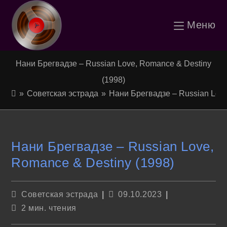
Перейти
Меню
к
содержимому
Нани Брегвадзе – Russian Love, Romance & Destiny
(1998)
»
Советская эстрада
»
Нани Брегвадзе – Russian Love
Нани Брегвадзе – Russian Love,
Romance & Destiny (1998)
Рубрика
Запись
Советская эстрада
09.10.2023
записи:
опубликована:
Время
2 мин. чтения
чтения: