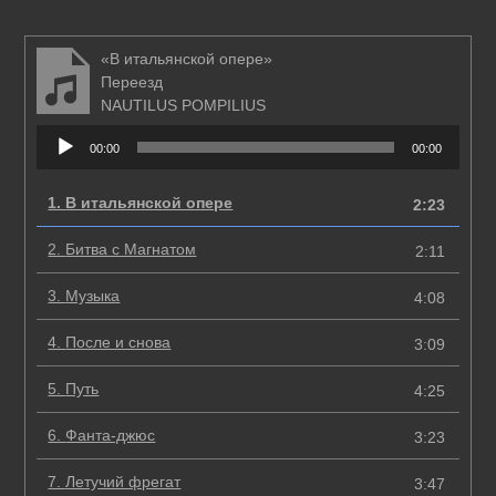
«В итальянской опере»
Переезд
NAUTILUS POMPILIUS
Аудиоплеер
00:00
00:00
1.
В итальянской опере
2:23
2.
Битва с Магнатом
2:11
3.
Музыка
4:08
4.
После и снова
3:09
5.
Путь
4:25
6.
Фанта-джюс
3:23
7.
Летучий фрегат
3:47