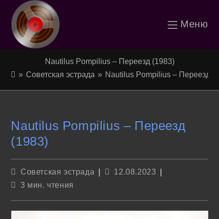
Перейти
Меню
к
содержимому
Nautilus Pompilius – Переезд (1983)
»
Советская эстрада
»
Nautilus Pompilius – Переезд (
Nautilus Pompilius – Переезд
(1983)
Рубрика
Запись
Советская эстрада
12.08.2023
записи:
опубликована:
Время
3 мин. чтения
чтения: