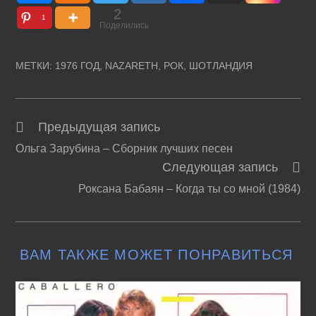
2
1
Поделились
МЕТКИ
:
1976 ГОД
,
NAZARETH
,
РОК
,
ШОТЛАНДИЯ
Предыдущая запись
Читать
Ольга Зарубина – Сборник лучших песен
далее
Следующая запись
статьи
Роксана Бабаян – Когда ты со мной (1984)
ВАМ ТАКЖЕ МОЖЕТ ПОНРАВИТЬСЯ