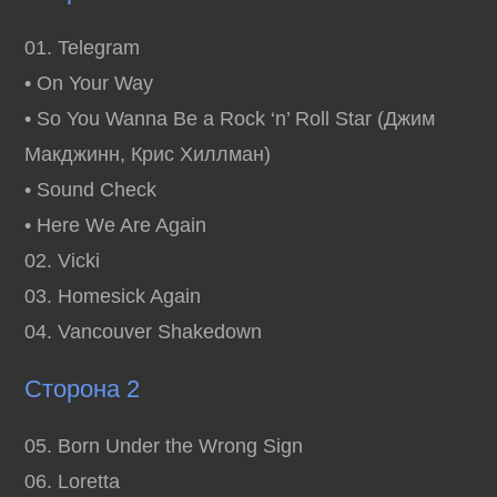
01. Telegram
• On Your Way
• So You Wanna Be a Rock ‘n’ Roll Star (Джим
Макджинн, Крис Хиллман)
• Sound Check
• Here We Are Again
02. Vicki
03. Homesick Again
04. Vancouver Shakedown
Сторона 2
05. Born Under the Wrong Sign
06. Loretta