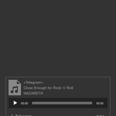
«Telegram»
Close Enough for Rock ’n’ Roll
NAZARETH
Аудиоплеер
00:00
00:00