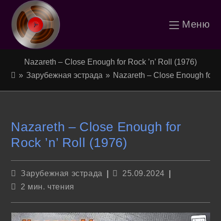
Перейти
Меню
к
содержимому
Nazareth – Close Enough for Rock ’n’ Roll (1976)
»
Зарубежная эстрада
»
Nazareth – Close Enough for R
Nazareth – Close Enough for
Rock ’n’ Roll (1976)
Рубрика
Запись
Зарубежная эстрада
25.09.2024
записи:
опубликована:
Время
2 мин. чтения
чтения: