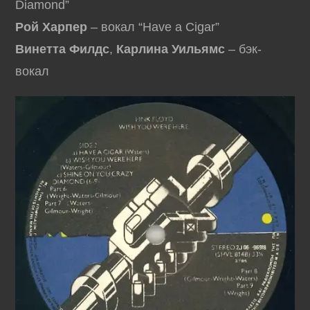
Diamond”
Рой Харпер
– вокал “Have a Cigar”
Винетта Филдс
,
Карлина Уильямс
– бэк-
вокал