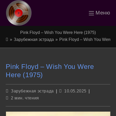
Перейти
Меню
к
содержимому
Pink Floyd – Wish You Were Here (1975)
»
Зарубежная эстрада
»
Pink Floyd – Wish You Were H
Pink Floyd – Wish You Were
Here (1975)
Рубрика
Запись
Зарубежная эстрада
10.05.2025
записи:
опубликована:
Время
2 мин. чтения
чтения: