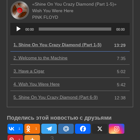
«Shine On You Crazy Diamond (Part 1-5)»
Wish You Were Here
PINK FLOYD
Аудиоплеер
00:00
00:00
1.
Shine On You Crazy Diamond (Part 1-5)
13:29
2.
Welcome to the Machine
7:35
3.
Have a Cigar
5:02
4.
Wish You Were Here
5:42
5.
Shine On You Crazy Diamond (Part 6-9)
12:38
Поделись этой новостью с друзьями
1
1
3
1