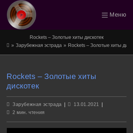
Перейти
Меню
к
содержимому
Rockets – Золотые хиты дискотек
»
Зарубежная эстрада
»
Rockets – Золотые хиты диск
Rockets – Золотые хиты
дискотек
Рубрика
Запись
Зарубежная эстрада
13.01.2021
записи:
опубликована:
Время
2 мин. чтения
чтения: