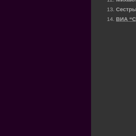
13.
Сестры
14.
ВИА “С