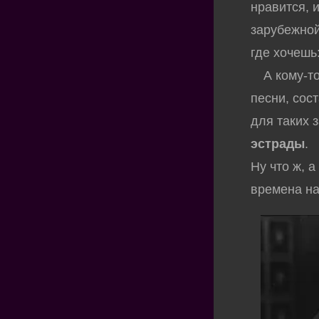
нравится, 
зарубежной
где хочешь
А кому-то 
песни, сос
для таких 
эстрады
.
Ну что ж, 
времена н