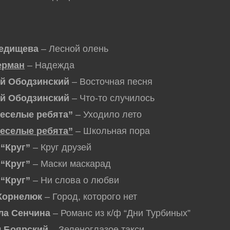
едищева
– Лесной олень
ерман
– Надежда
й Ободзинский
– Восточная песня
й Ободзинский
– Что-то случилось
еселые ребята”
– Уходило лето
еселые ребята”
– Школьная пора
 “Круг”
– Круг друзей
 “Круг”
– Маски маскарад
 “Круг”
– Ни слова о любви
Корнелюк
– Город, которого нет
а Сенчина
– Романс из к/ф “Дни Турбиных”
 Боярский
– Зеленоглазое такси