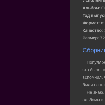
Исполнит
Альбом
: 
Год выпус
Формат
: 
Качество
:
Размер
: 7
Сборник
Популярные
это было п
вспомнил, ч
были на пл
Не знаю, к
альбомы ис