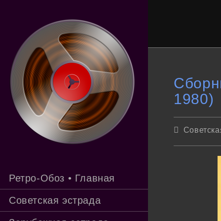
Перейти
к
содержимому
Сборни
1980)
Рубрика
Советска
записи:
Ретро-Обоз • Главная
Советская эстрада