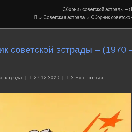
Сборник советской эстрады – (
»
Советская эстрада
»
Сборник советской
к советской эстрады – (1970 
Запись
Время
я эстрада
27.12.2020
2 мин. чтения
опубликована:
чтения: