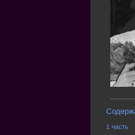
Содерж
1 часть