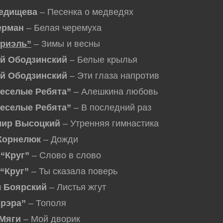
едищева
– Песенка о медведях
ерман
– Белая черемуха
риэль”
– Зимы и весны
й Ободзинский
– Белые крылья
й Ободзинский
– Эти глаза напротив
еселые Ребята”
– Алешкина любовь
еселые Ребята”
– В последний раз
ир Высоцкий
– Утренняя гимнастика
Корнелюк
– Дожди
 “Круг”
– Слово в слово
 “Круг”
– Ты сказала поверь
 Боярский
– Листья жгут
рэра”
– Тополя
Мяги
– Мой дворик