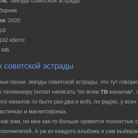
ель
: Звёзды советской эстрады
Сборник
ка
: 2020
mp3
 192 кбит/с
2 МБ
 советской эстрады
 песни, звёзды советской эстрады, что тут говорит
о телевизору (хотел написать “по всем
ТВ
-каналам”,
то каналов-то было раз-два и всё), по радио, у всех
астинках и магнитофонах.
ак вам, но мне как-то больше нравится полностью 
полнителей. А уж из каждого альбома я сам выбираю