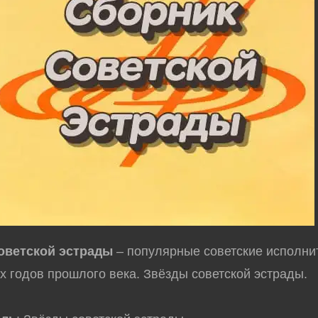
оветской эстрады
– популярные советские исполни
х годов прошлого века. Звёзды советской эстрады.