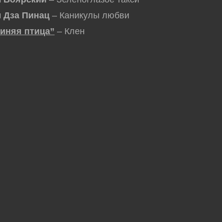
 Дза Пинац
– Каникулы любви
иняя птица”
– Клен