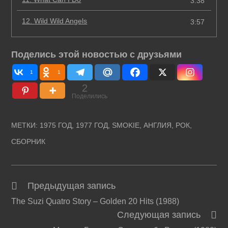
3:38
12.
Wild Wild Angels
3:57
Поделись этой новостью с друзьями
1
1
2
Поделились
МЕТКИ
:
1975 ГОД
,
1977 ГОД
,
SMOKIE
,
АНГЛИЯ
,
РОК
,
СБОРНИК
Предыдущая запись
Читать
The Suzi Quatro Story – Golden 20 Hits (1988)
далее
Следующая запись
статьи