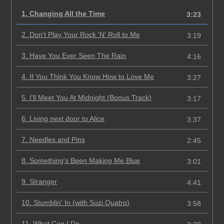
1.
Changing All the Time
3:23
2.
Don't Play Your Rock 'N' Roll to Me
3:19
3.
Have You Ever Seen The Rain
4:16
4.
If You Think You Know How to Love Me
3:27
5.
I'll Meet You At Midnight (Bonus Track)
3:17
6.
Living next door to Alice
3:37
7.
Needles and Pins
2:45
8.
Something's Been Making Me Blue
3:01
9.
Stranger
4:41
10.
Stumblin' In (with Suzi Quatro)
3:58
11.
What Can I Do