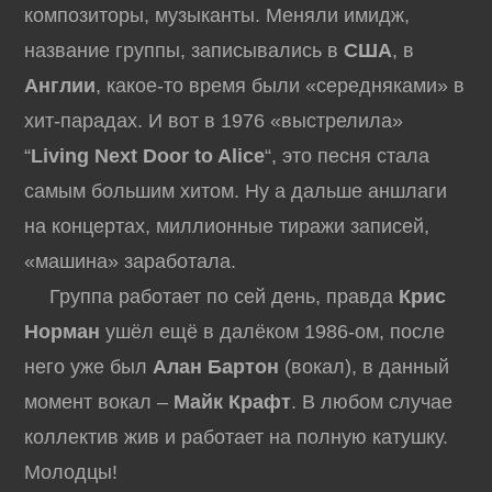
композиторы, музыканты. Меняли имидж,
название группы, записывались в
США
, в
Англии
, какое-то время были «середняками» в
хит-парадах. И вот в 1976 «выстрелила»
“
Living Next Door to Alice
“, это песня стала
самым большим хитом. Ну а дальше аншлаги
на концертах, миллионные тиражи записей,
«машина» заработала.
Группа работает по сей день, правда
Крис
Норман
ушёл ещё в далёком 1986-ом, после
него уже был
Алан Бартон
(вокал), в данный
момент вокал –
Майк Крафт
. В любом случае
коллектив жив и работает на полную катушку.
Молодцы!