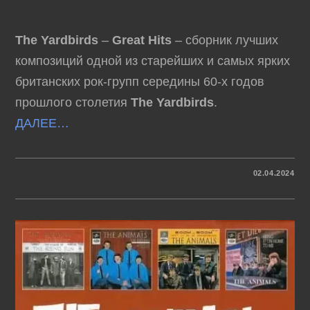
The Yardbirds
–
Great Hits
– сборник лучших
композиций одной из старейших и самых ярких
британских рок-групп середины 60-х годов
прошлого столетия
The Yardbirds
.
ДАЛЕЕ…
К
КОММЕНТАРИИ
ОТКЛЮЧЕНЫ
02.04.2024
ЗАПИСИ
THE
YARDBIRDS
–
GREAT
HITS
(1977)