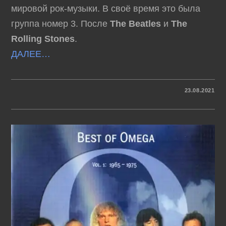
мировой рок-музыки. В своё время это была
группа номер 3. После
The Beatles
и
The
Rolling Stones
.
ДАЛЕЕ…
К
КОММЕНТАРИИ
ОТКЛЮЧЕНЫ
23.08.2021
ЗАПИСИ
THE
ANIMALS
–
THE
COMPLETE
FRENCH
CD
(1964-
1967)