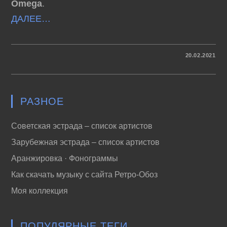
Omega
.
ДАЛЕЕ…
К
КОММЕНТАРИИ
ОТКЛЮЧЕНЫ
20.02.2021
ЗАПИСИ
OMEGA
–
BEST
OF
OMEGA
РАЗНОЕ
VOL.1
(1965-
1975)
Советская эстрада – список артистов
Зарубежная эстрада – список артистов
Аранжировка · Фонограммы
Как скачать музыку с сайта Ретро-Обоз
Моя коллекция
ПОПУЛЯРНЫЕ ТЕГИ