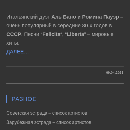
Итальянский дуэт
Аль Бано и Ромина Пауэр
–
очень популярный в середине 80-х годов в
СССР
. Песни “
Felicitа
“, “
Libertа
” – мировые
хиты.
ДАЛЕЕ…
К
КОММЕНТАРИИ
ОТКЛЮЧЕНЫ
09.04.2021
ЗАПИСИ
AL
BANO
&
ROMINA
POWER
РАЗНОЕ
–
GREATEST
HITS
Советская эстрада – список артистов
Зарубежная эстрада – список артистов