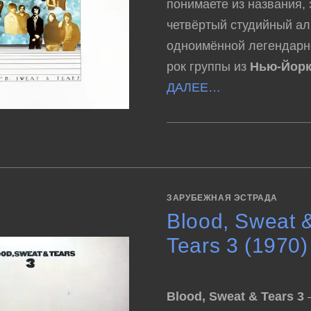
понимаете из названия, 
четвёртый студийный а
одноимённой легендарн
рок группы из
Нью-Йор
ДАЛЕЕ…
К
КОММЕНТАРИИ
ОТКЛЮЧЕНЫ
ЗАПИСИ
BLOOD,
SWEAT
&
TEARS
4
ЗАРУБЕЖНАЯ ЭСТРАДА
(1971)
Blood, Sweat 
Tears 3 (1970)
Blood, Sweat & Tears 3
–