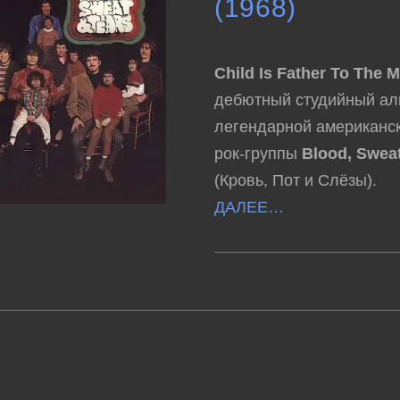
(1968)
Child Is Father To The 
дебютный студийный ал
легендарной американск
рок-группы
Blood, Swea
(Кровь, Пот и Слёзы).
ДАЛЕЕ…
К
КОММЕНТАРИИ
ОТКЛЮЧЕНЫ
ЗАПИСИ
BLOOD,
SWEAT
&
TEARS
–
CHILD
IS
FATHER
TO
THE