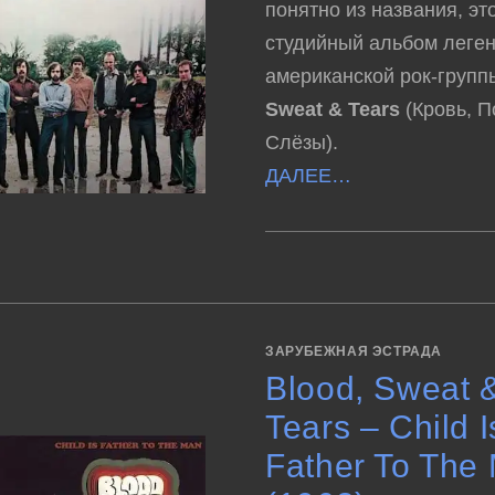
понятно из названия, эт
студийный альбом леге
американской рок-груп
Sweat & Tears
(Кровь, П
Слёзы).
ДАЛЕЕ…
К
КОММЕНТАРИИ
ОТКЛЮЧЕНЫ
ЗАПИСИ
BLOOD,
SWEAT
&
TEARS
3
ЗАРУБЕЖНАЯ ЭСТРАДА
(1970)
Blood, Sweat 
Tears – Child I
Father To The