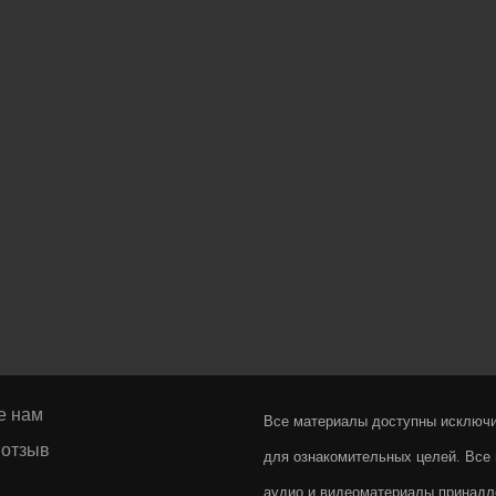
MAN
(1968)
е нам
Все материалы доступны исключ
 отзыв
для ознакомительных целей. Все 
аудио и видеоматериалы принадл