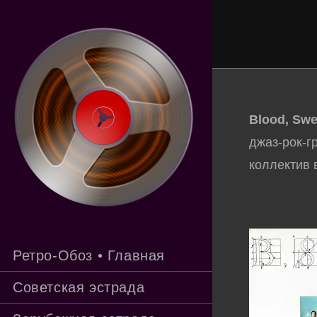
Перейти
к
содержимому
Blood, Swe
джаз-рок-г
коллектив 
Ретро-Обоз • Главная
Советская эстрада