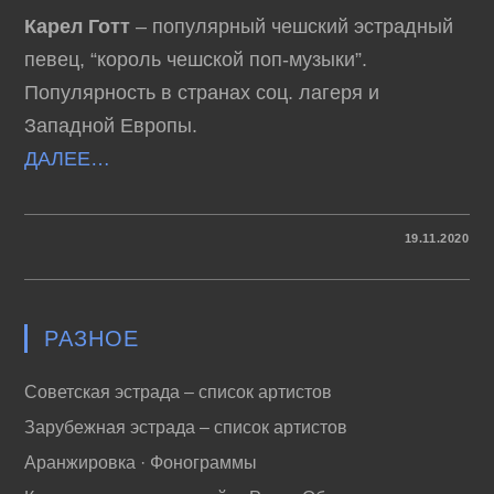
Карел Готт
– популярный чешский эстрадный
певец, “король чешской поп-музыки”.
Популярность в странах соц. лагеря и
Западной Европы.
ДАЛЕЕ…
К
КОММЕНТАРИИ
ОТКЛЮЧЕНЫ
19.11.2020
ЗАПИСИ
КАРЕЛ
ГОТТ
–
РАССКАЗЫ
(1982)
РАЗНОЕ
Советская эстрада – список артистов
Зарубежная эстрада – список артистов
Аранжировка · Фонограммы