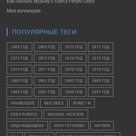
Как скачать музыку с сайта Ретро-Обоз
Моя коллекция
ПОПУЛЯРНЫЕ ТЕГИ
1968 ГОД
1969 ГОД
1970 ГОД
1971 ГОД
1972 ГОД
1973 ГОД
1974 ГОД
1975 ГОД
1976 ГОД
1977 ГОД
1978 ГОД
1979 ГОД
1980 ГОД
1981 ГОД
1982 ГОД
1983 ГОД
1984 ГОД
1985 ГОД
1986 ГОД
1987 ГОД
ARABESQUE
BEE GEES
BONEY M
DEEP PURPLE
MICHAEL JACKSON
АИДА ВЕДИЩЕВА
АЛЛА ПУГАЧЁВА
АНГЛИЯ