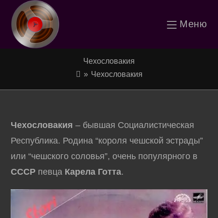
Перейти
Меню
к
содержимому
Чехословакия
»
Чехословакия
Чехословакия
– бывшая Социалистическая
Республика. Родина “короля чешской эстрады”
или “чешского соловья”, очень популярного в
СССР
певца
Карела Готта
.