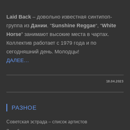
Laid Back
– довольно известная синтипоп-
группа из
Дании
. “
Sunshine Reggae
“, “
White
Horse
” занимают высокие места в чартах.
Коллектив работает с 1979 года и по
сегодняшний день. Молодцы!
ДАЛЕЕ…
К
КОММЕНТАРИИ
ОТКЛЮЧЕНЫ
18.04.2023
ЗАПИСИ
LAID
BACK
–
ЗОЛОТЫЕ
ХИТЫ
РАЗНОЕ
ДИСКОТЕК
Советская эстрада – список артистов