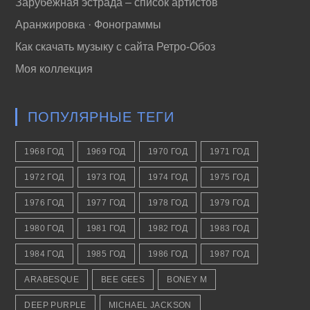
Зарубежная эстрада – список артистов
Аранжировка · Фонограммы
Как скачать музыку с сайта Ретро-Обоз
Моя коллекция
ПОПУЛЯРНЫЕ ТЕГИ
1968 ГОД
1969 ГОД
1970 ГОД
1971 ГОД
1972 ГОД
1973 ГОД
1974 ГОД
1975 ГОД
1976 ГОД
1977 ГОД
1978 ГОД
1979 ГОД
1980 ГОД
1981 ГОД
1982 ГОД
1983 ГОД
1984 ГОД
1985 ГОД
1986 ГОД
1987 ГОД
ARABESQUE
BEE GEES
BONEY M
DEEP PURPLE
MICHAEL JACKSON