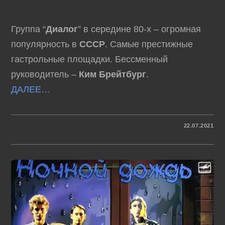
Группа “
Диалог
” в середине 80-х – огромная
популярность в
СССР
. Самые престижные
гастрольные площадки. Бессменный
руководитель –
Ким Брейтбург
.
ДАЛЕЕ…
К
КОММЕНТАРИИ
ОТКЛЮЧЕНЫ
22.07.2021
ЗАПИСИ
ГРУППА
“ДИАЛОГ”
–
ПРОСТО
(1985)