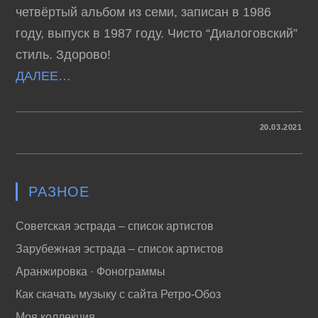
четвёртый альбом из семи, записан в 1986
году, выпуск в 1987 году. Чисто “Диалоговский”
стиль. Здорово!
ДАЛЕЕ…
К
КОММЕНТАРИИ
ОТКЛЮЧЕНЫ
20.03.2021
ЗАПИСИ
ГРУППА
“ДИАЛОГ”
–
НОЧНОЙ
ДОЖДЬ
РАЗНОЕ
(1987)
Советская эстрада – список артистов
Зарубежная эстрада – список артистов
Аранжировка · Фонограммы
Как скачать музыку с сайта Ретро-Обоз
Моя коллекция