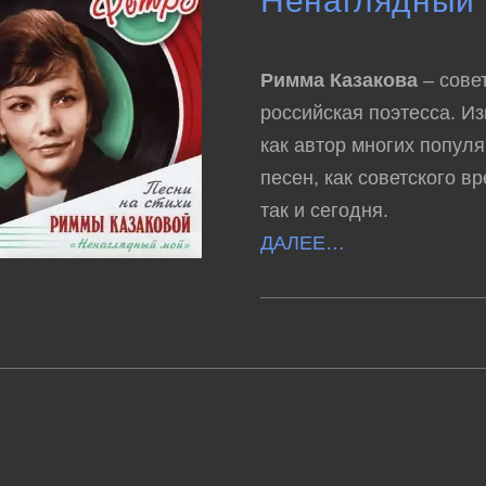
Ненаглядный 
Римма Казакова
– сове
российская поэтесса. Из
как автор многих попул
песен, как советского в
так и сегодня.
ДАЛЕЕ…
К
КОММЕНТАРИИ
ОТКЛЮЧЕНЫ
ЗАПИСИ
ПЕСНИ
НА
СТИХИ
РИММЫ
КАЗАКОВОЙ
–
НЕНАГЛЯДНЫИ
МОЙ