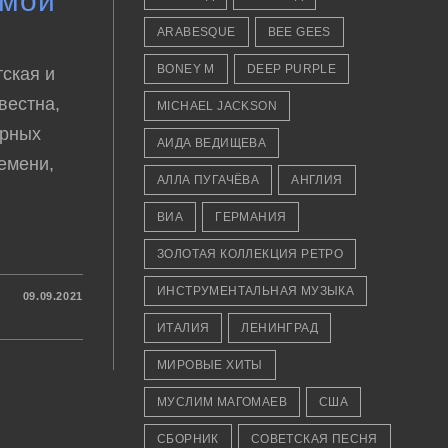
мой
ARABESQUE
BEE GEES
BONEY M
DEEP PURPLE
тская и
вестна,
MICHAEL JACKSON
ярных
АИДА ВЕДИЩЕВА
ремени,
АЛЛА ПУГАЧЁВА
АНГЛИЯ
ВИА
ГЕРМАНИЯ
ЗОЛОТАЯ КОЛЛЕКЦИЯ РЕТРО
ИНСТРУМЕНТАЛЬНАЯ МУЗЫКА
09.09.2021
ИТАЛИЯ
ЛЕНИНГРАД
МИРОВЫЕ ХИТЫ
̆
МУСЛИМ МАГОМАЕВ
США
СБОРНИК
СОВЕТСКАЯ ПЕСНЯ