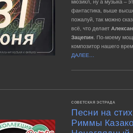
мюзикл, ну а музыка – э
фантастика, выше высше
пожалуй, так можно сказ
всё, что делает
Алекса
Зацепин
. По-моему мо
композитор нашего врем
ДАЛЕЕ…
К
КОММЕНТАРИИ
ОТКЛЮЧЕНЫ
ЗАПИСИ
АЛЕКСАНДР
ЗАЦЕПИН
–
31
ИЮНЯ
СОВЕТСКАЯ ЭСТРАДА
Песни на сти
Риммы Казако