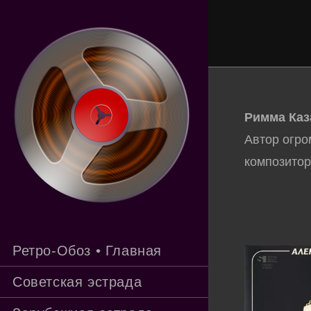
Перейти
к
содержимому
Римма Каз
Автор огро
композитор
Ретро-Обоз • Главная
Советская эстрада