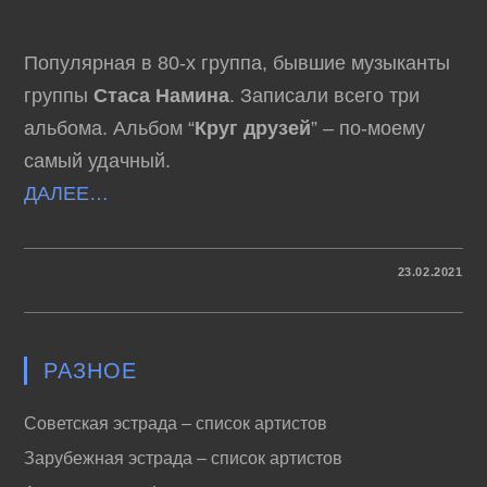
Популярная в 80-х группа, бывшие музыканты
группы
Стаса Намина
. Записали всего три
альбома. Альбом “
Круг друзей
” – по-моему
самый удачный.
ДАЛЕЕ…
К
КОММЕНТАРИИ
ОТКЛЮЧЕНЫ
23.02.2021
ЗАПИСИ
ГРУППА
“КРУГ”
–
КРУГ
ДРУЗЕЙ
РАЗНОЕ
(1983)
–
ДОРОГА
(1986)
Советская эстрада – список артистов
Зарубежная эстрада – список артистов