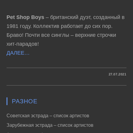
Pet Shop Boys
– британский дуэт, созданный в
1981 году. Коллектив работает до сих пор.
Браво! Почти все синглы – верхние строчки
хит-парадов!
ДАЛЕЕ…
К
КОММЕНТАРИИ
ОТКЛЮЧЕНЫ
27.07.2021
ЗАПИСИ
PET
SHOP
BOYS
–
ЗОЛОТЫЕ
РАЗНОЕ
ХИТЫ
ДИСКОТЕК
Советская эстрада – список артистов
Зарубежная эстрада – список артистов