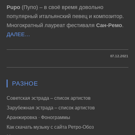
Pupo
(Пупо) – в своё время довольно
популярный итальянский певец и композитор.
Многократный лауреат фестиваля
Сан-Ремо
.
ДАЛЕЕ…
К
КОММЕНТАРИИ
ОТКЛЮЧЕНЫ
07.12.2021
ЗАПИСИ
PUPO
–
LO
DEVO
SOLO
РАЗНОЕ
A
TE
(1981)
Советская эстрада – список артистов
Зарубежная эстрада – список артистов
Аранжировка · Фонограммы
Как скачать музыку с сайта Ретро-Обоз