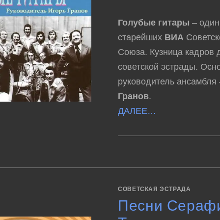
Голубые гитары
– один
старейших
ВИА
Советск
Союза. Кузница кадров 
советской эстрады. Осн
руководитель ансамбля
Гранов
.
ДАЛЕЕ…
К
КОММЕНТАРИИ
ОТКЛЮЧЕНЫ
ЗАПИСИ
ВИА
“ГОЛУБЫЕ
ГИТАРЫ”
–
ЛЕГЕНДАРНЫ
СОВЕТСКАЯ ЭСТРАДА
ПЕСНИ
(1968-
Песни Сераф
1981)