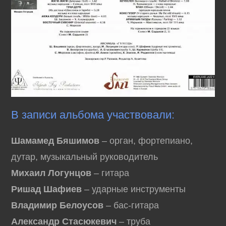
В записи альбома участвовали:
Шамамед Бяшимов
– орган, фортепиано,
дутар, музыкальный руководитель
Михаил Логунцов
– гитара
Ришад Шафиев
– ударные инструменты
Владимир Белоусов
– бас-гитара
Александр Стасюкевич
– труба