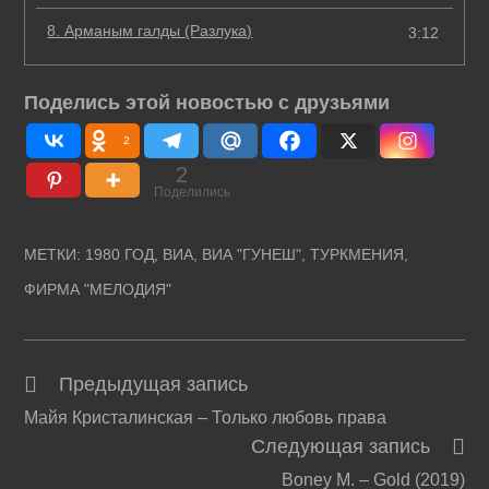
8.
Арманым галды (Разлука)
3:12
Поделись этой новостью с друзьями
2
2
Поделились
МЕТКИ
:
1980 ГОД
,
ВИА
,
ВИА "ГУНЕШ"
,
ТУРКМЕНИЯ
,
ФИРМА "МЕЛОДИЯ"
Предыдущая запись
Читать
Майя Кристалинская – Только любовь права
далее
Следующая запись
статьи
Boney M. – Gold (2019)