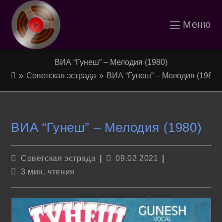
Перейти
Меню
к
содержимому
ВИА “Гунеш” – Мелодия (1980)
»
Советская эстрада
»
ВИА “Гунеш” – Мелодия (1980)
ВИА “Гунеш” – Мелодия (1980)
Рубрика
Запись
Советская эстрада
09.02.2021
записи:
опубликована:
Время
3 мин. чтения
чтения: