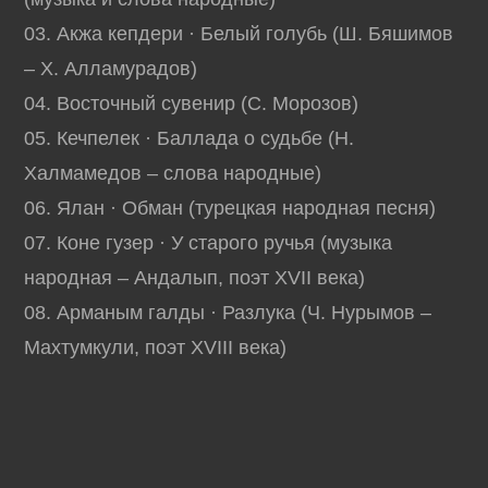
03. Акжа кепдери · Белый голубь (Ш. Бяшимов
– Х. Алламурадов)
04. Восточный сувенир (С. Морозов)
05. Кечпелек · Баллада о судьбе (Н.
Халмамедов – слова народные)
06. Ялан · Обман (турецкая народная песня)
07. Коне гузер · У старого ручья (музыка
народная – Андалып, поэт XVII века)
08. Арманым галды · Разлука (Ч. Нурымов –
Махтумкули, поэт XVIII века)