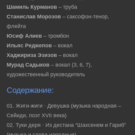
Шамиль Курманов
– труба
Станислав Морозов
– саксофон-тенор,
флейта
Юсиф Алиев
– тромбон
Ильяс Реджепов
– вокал
Хаджириза Эзизов
– вокал
Мурад Садыков
– вокал (3, 6, 7),
художественный руководитель
Содержание:
01. Жиги-жиги · Девушка (музыка народная –
Сейиди, поэт XVII века)
02. Туки деря · Из дестана “Шахсенем и Гариб”
(музыка и слова народные)