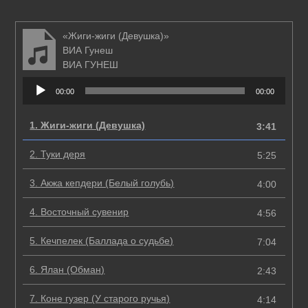
«Жиги-жиги (Девушка)»
ВИА Гунеш
ВИА ГУНЕШ
Аудиоплеер
00:00
00:00
1.
Жиги-жиги (Девушка)
3:41
2.
Туки деря
5:25
3.
Акжа кепдери (Белый голубь)
4:00
4.
Восточный сувенир
4:56
5.
Кечпелек (Баллада о судьбе)
7:04
6.
Ялан (Обман)
2:43
7.
Коне гузер (У старого ручья)
4:14