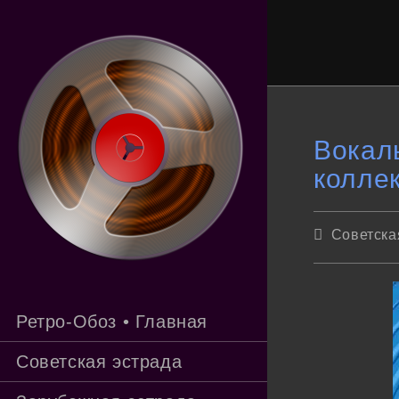
Перейти
к
содержимому
Вокаль
колле
Рубрика
Советска
записи:
Ретро-Обоз • Главная
Советская эстрада