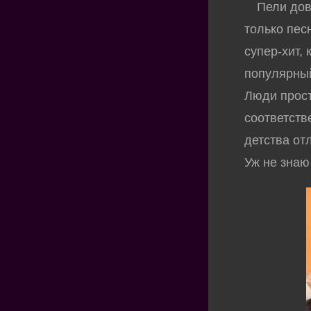
Пели довол
только песн
супер-хит,
популярный
Люди прост
соответств
детства от
Уж не знаю