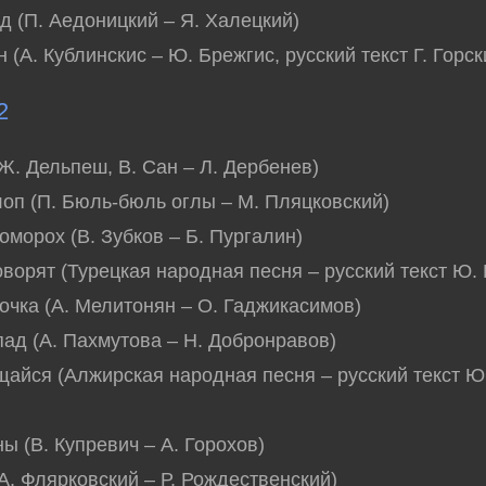
д (П. Аедоницкий – Я. Халецкий)
 (А. Кублинскис – Ю. Брежгис, русский текст Г. Горск
2
(Ж. Дельпеш, В. Сан – Л. Дербенев)
лоп (П. Бюль-бюль оглы – М. Пляцковский)
коморох (В. Зубков – Б. Пургалин)
оворят (Турецкая народная песня – русский текст Ю.
ночка (А. Мелитонян – О. Гаджикасимов)
пад (А. Пахмутова – Н. Добронравов)
щайся (Алжирская народная песня – русский текст Ю
ны (В. Купревич – А. Горохов)
(А. Флярковский – Р. Рождественский)