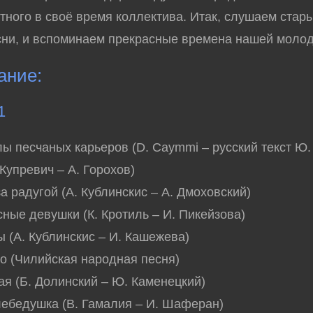
стного в своё время коллектива. Итак, слушаем стар
ни, и вспоминаем прекрасные времена нашей молод
ание:
1
лы песчаных карьеров (D. Caymmi – русский текст Ю.
 Купревич – А. Горохов)
за радугой (А. Кублинскис – А. Дмоховский)
сные девушки (К. Кротиль – И. Пикейзова)
ы (А. Кублинскис – И. Кашежева)
ко (Чилийская народная песня)
ая (Б. Долинский – Ю. Каменецкий)
лебедушка (В. Гамалия – И. Шаферан)