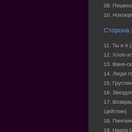
09. Пешехо
10. Ноктюрн
Сторона 
11. Ты и я 
12. Хлоп-х
13. Ваня-с
14. Люди г
15. Грусти
16. Звездо
17. Возвра
Цейтлин)
18. Пингви
19. Назло 