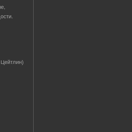
ые,
ости.
 Цейтлин)