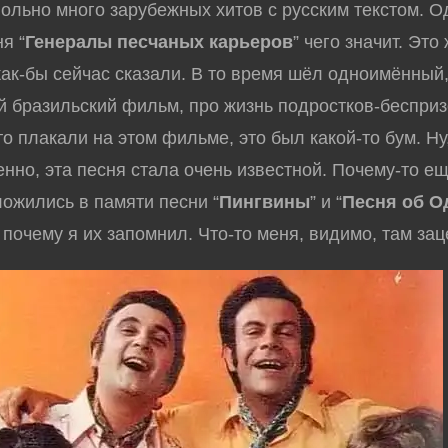
ьно много зарубежных хитов с русским текстом. О
я “
Генералы песчаных карьеров
” чего значит. Это
 как-бы сейчас сказали. В то время шёл одноимённый
 бразильский фильм, про жизнь подростков-бесприз
о плакали на этом фильме, это был какой-то бум. Ну
енно, эта песня стала очень известной. Почему-то ещ
ложились в памяти песни “
Пингвины
” и “
Песня об О
 почему я их запомнил. Что-то меня, видимо, там зац