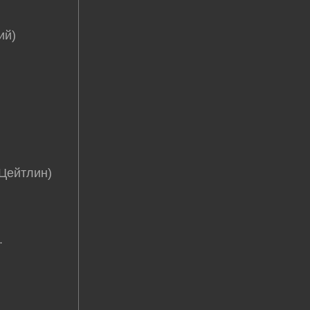
ий)
 Цейтлин)
.