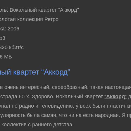
ель
: Вокальный квартет “Аккорд”
Золотая коллекция Ретро
ка
: 2006
mp3
 320 кбит/с
36 МБ
ый квартет “Аккорд”
 очень интересный, своеобразный, такая настояща
эстрада 60-х. Здорово. Вокальный квартет
“
Аккорд
“
д
упал по радио и телевидению, у всех были пластинки
улярность была самая, что ни на есть народная. Я 
 коллектив с раннего детства.