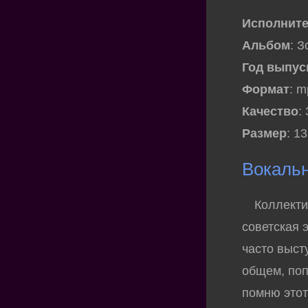
Исполнит
Альбом
: 
Год выпус
Формат
: 
Качество
:
Размер
: 1
Вокальн
Коллектив
советская 
часто выст
общем, поп
помню этот