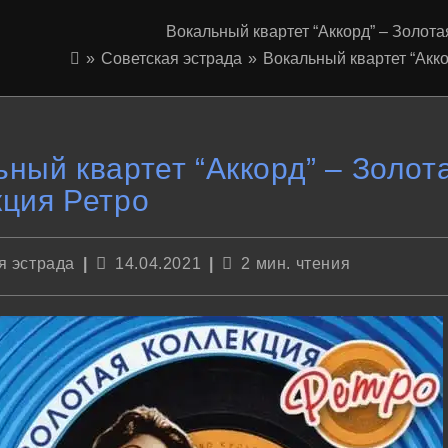
Вокальный квартет “Аккорд” – Золот
»
Советская эстрада
»
Вокальный квартет “Акк
ный квартет “Аккорд” – Золот
кция Ретро
Запись
Время
я эстрада
14.04.2021
2 мин. чтения
опубликована:
чтения: