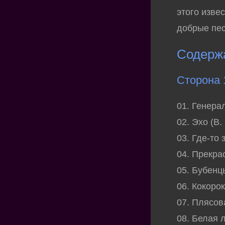
этого изве
добрые пес
Содерж
Сторона 
01. Генера
02. Эхо (В.
03. Где-то 
04. Прекра
05. Бубенц
06. Кокоро
07. Плясов
08. Белая 