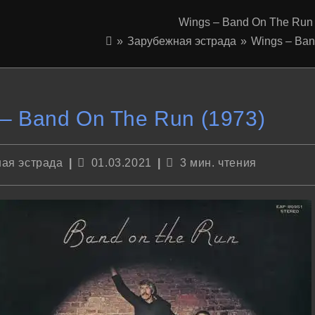
Wings – Band On The Run 
»
Зарубежная эстрада
»
Wings – Ban
– Band On The Run (1973)
Запись
Время
ая эстрада
01.03.2021
3 мин. чтения
опубликована:
чтения: