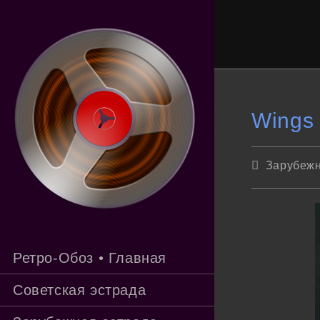
Перейти
к
содержимому
Wings 
Рубрика
Зарубежн
записи:
Ретро-Обоз • Главная
Советская эстрада