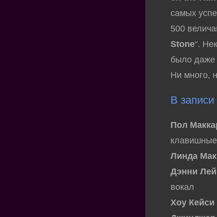
самых успе
500 велича
Stone
“. Не
было даже
Ни много, 
В записи
Пол Макка
клавишные,
Линда Мак
Дэнни Лей
вокал
Хоу Кейси