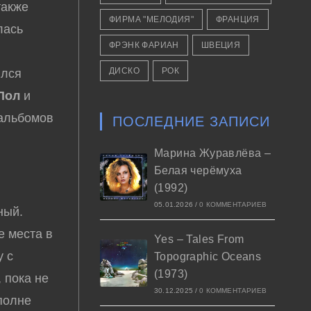
также
ФИРМА "МЕЛОДИЯ"
ФРАНЦИЯ
лась
ФРЭНК ФАРИАН
ШВЕЦИЯ
ДИСКО
РОК
ялся
Пол
и
альбомов
ПОСЛЕДНИЕ ЗАПИСИ
Марина Журавлёва –
Белая черёмуха
(1992)
05.01.2026
/
0 КОММЕНТАРИЕВ
ный.
е места в
Yes – Tales From
у с
Topographic Oceans
(1973)
 пока не
30.12.2025
/
0 КОММЕНТАРИЕВ
полне