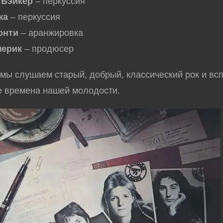
 Бэйкер
– перкуссия
ка
– перкуссия
онти
– аранжировка
ерик
– продюсер
а мы слушаем старый, добрый, классический рок и в
е времена нашей молодости.