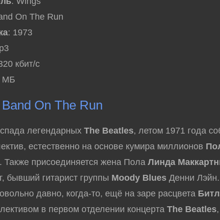
ель
: Wings
Band On The Run
ка
: 1973
mp3
 320 кбит/с
8 МБ
 Band On The Run
спада легендарных
The Beatles
, летом 1971 года с
ектив, естественно на основе кумира миллионов
По
. Также присоединяется жена Пола
Линда Маккартн
г, бывший гитарист группы
Moody Blues
Денни Лэйн.
овольно давно, когда-то, ещё на заре расцвета
Битл
ллективом в первом отделении концерта
The Beatles