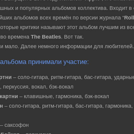
шных и популярных альбомов коллектива. Входит в 
йших альбомов всех времён по версии журнала “
Rol
которые критики называют этот альбом лучшим из вс
 во времена
The Beatles
. Вот так.
ни мало. Далее немного информации для любителей
 альбома принимали участие:
ртни
– соло-гитара, ритм-гитара, бас-гитара, ударны
 перкуссия, вокал, бэк-вокал
картни
– клавишные, гармоника, бэк-вокал
н
– соло-гитара, ритм-гитара, бас-гитара, гармоника, 
– саксофон