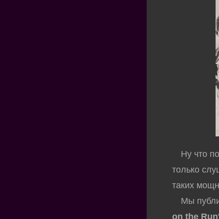
Ну что пол
только слу
таких мощн
Мы публик
on the Run