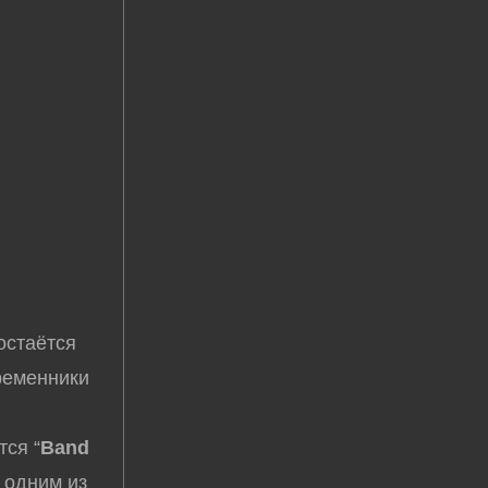
остаётся
ременники
тся “
Band
я одним из