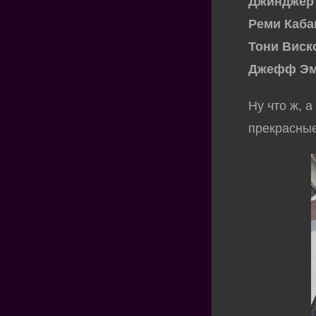
Джинджер
Реми Каба
Тони Виск
Джефф Эм
Ну что ж, 
прекрасны