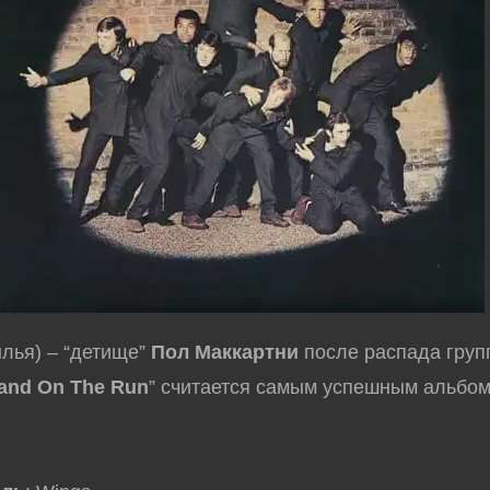
лья) – “детище”
Пол Маккартни
после распада гру
and On The Run
” считается самым успешным альбо