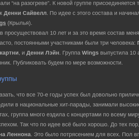
зали “на разогреве”. К новой группе присоединяется 
ик
Денни Сайвелл
. По идее с этого состава и начина
gs
(Крылья).
просуществовал 10 лет и за это время состав мен
асто, постоянными участниками были три человека:
картни
, и
Денни Лэйн
. Группа
Wings
выпустила 10 
рник. Публиковать будем по мере возможности.
руппы
ать, что все 70-е годы успех был довольно прилич
дили в национальные хит-парады, занимали высоки
тах, группа много ездила с концертами по всему мир
пехом. Так что по идее всё было хорошо. До тех пор,
на Леннона
. Это было потрясением для всех. Пол в