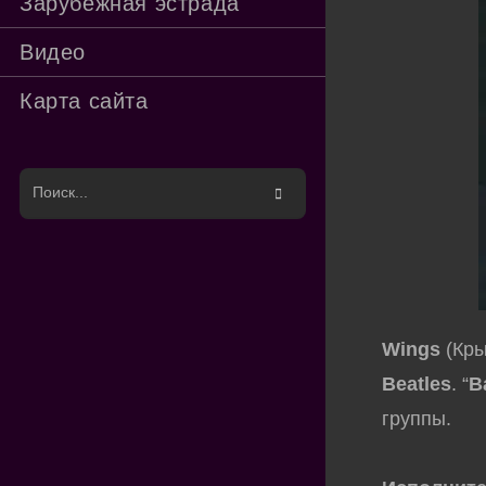
Зарубежная эстрада
Видео
Карта сайта
Поиск
на
сайте
Wings
(Кры
Beatles
. “
B
группы.