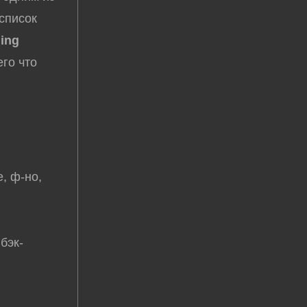
список
ling
его что
.
е, ф-но,
бэк-