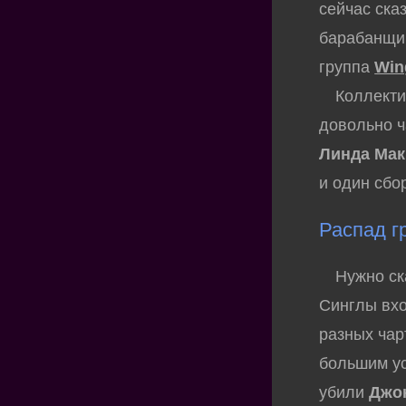
сейчас ска
барабанщ
группа
Win
Коллектив 
довольно ч
Линда Мак
и один сбо
Распад г
Нужно сказ
Синглы вхо
разных чар
большим ус
убили
Джо