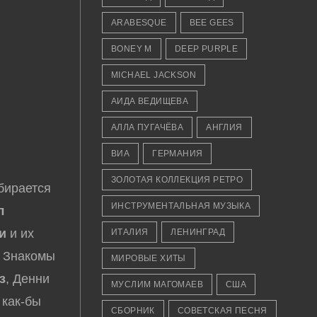
ARABESQUE
BEE GEES
BONEY M
DEEP PURPLE
MICHAEL JACKSON
АИДА ВЕДИЩЕВА
АЛЛА ПУГАЧЁВА
АНГЛИЯ
ВИА
ГЕРМАНИЯ
ЗОЛОТАЯ КОЛЛЕКЦИЯ РЕТРО
обирается
ИНСТРУМЕНТАЛЬНАЯ МУЗЫКА
л
и
и их
ИТАЛИЯ
ЛЕНИНГРАД
 Знакомы
МИРОВЫЕ ХИТЫ
з
, Денни
МУСЛИМ МАГОМАЕВ
США
, как-бы
СБОРНИК
СОВЕТСКАЯ ПЕСНЯ