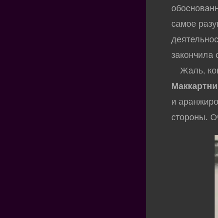
обоснованн
самое разу
деятельнос
закончила 
Жаль, кон
Маккартни
и аранжиро
стороны. О