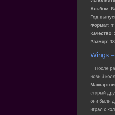
Исполнит
Альбом
: 
Год выпус
Формат
: 
Качество
:
Размер
: 9
Wings –
После ра
новый колл
Маккартни
старый дру
они были д
играл с ко