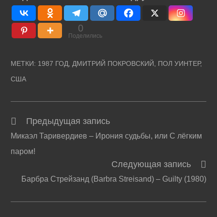
0
Поделились
МЕТКИ
:
1987 ГОД
,
ДМИТРИЙ ПОКРОВСКИЙ
,
ПОЛ УИНТЕР
,
США
Предыдущая запись
Читать
Микаэл Таривердиев – Ирония судьбы, или С лёгким
далее
паром!
статьи
Следующая запись
Барбра Стрейзанд (Barbra Streisand) – Guilty (1980)