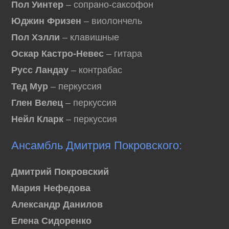
Пол Уинтер
– сопрано-саксофон
Юджин Фризен
– виолончель
Пол Хэлли
– клавишные
Оскар Кастро-Невес
– гитара
Русс Ландау
– контрабас
Тед Мур
– перкуссия
Глен Велец
– перкуссия
Нейл Кларк
– перкуссия
Ансамбль Дмитрия Покровского:
Дмитрий Покровский
Мария Нефедова
Александр Данилов
Елена Сидоренко