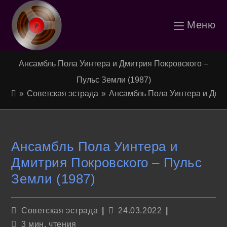
Перейти
Меню
к
содержимому
Ансамбль Пола Уинтера и Дмитрия Покровского –
Пульс Земли (1987)
»
Советская эстрада
»
Ансамбль Пола Уинтера и Дмит
Ансамбль Пола Уинтера и
Дмитрия Покровского – Пульс
Земли (1987)
Рубрика
Запись
Советская эстрада
24.03.2022
записи:
опубликована:
Время
3 мин. чтения