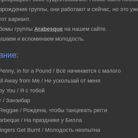
зрождения группы, они работают и сейчас, но это уже
тот вариант.
ьбомы группы
Arabesque
на нашем сайте.
ушаем и вспоминаем молодость.
ание:
a Penny, in for a Pound / Всё начинается с малого
all Away from Me / Не ускользай от меня
 by You / Я с тобой
r / Занзибар
 Reggae / Рождена, чтобы танцевать регги
 Barbeque / На празднике у Билла
Fingers Get Burnt / Молодость неопытна