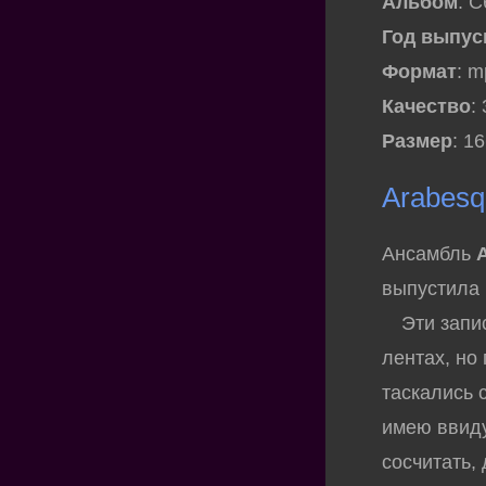
Альбом
: С
Год выпус
Формат
: 
Качество
:
Размер
: 1
Arabesq
Ансамбль
выпустила
Эти записи
лентах, но
таскались 
имею ввиду
сосчитать,