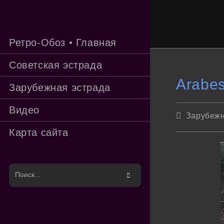
Перейти
к
содержимому
Ретро-Обоз • Главная
Советская эстрада
Arabes
Зарубежная эстрада
Видео
Рубрика
Зарубежн
записи:
Карта сайта
Поиск
на
сайте