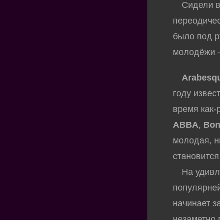
Сидели в г
переодичес
было под р
молодёжи –
Arabesq
году извес
время как-
ABBA
,
Bon
молодая, н
становится
На удивле
популярней
начинает з
незаметно 