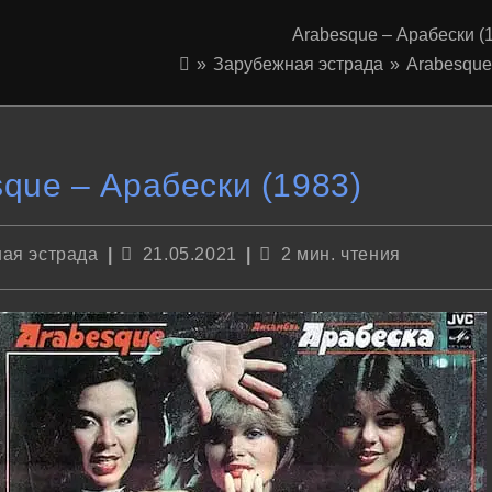
Arabesque – Арабески (
»
Зарубежная эстрада
»
Arabesque
que – Арабески (1983)
Запись
Время
ая эстрада
21.05.2021
2 мин. чтения
опубликована:
чтения: