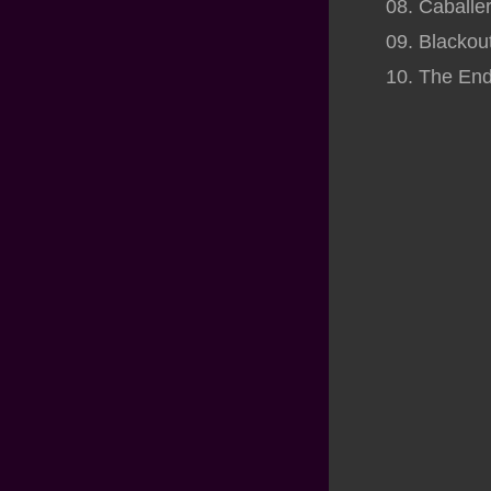
08. Caballe
09. Blackou
10. The End