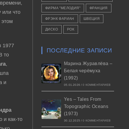
 времени,
ФИРМА "МЕЛОДИЯ"
ФРАНЦИЯ
 или что
ФРЭНК ФАРИАН
ШВЕЦИЯ
 этом
ДИСКО
РОК
в 1977
ПОСЛЕДНИЕ ЗАПИСИ
 В то
ara
,
Марина Журавлёва –
Белая черёмуха
ишла
(1992)
а и
05.01.2026
/
0 КОММЕНТАРИЕВ
Yes – Tales From
Topographic Oceans
ндра
(1973)
о и как-то
30.12.2025
/
0 КОММЕНТАРИЕВ
лько