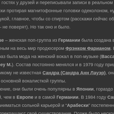
остях у друзей и переписывали записи в реальном
ки протирая магнитофонные головки одеколоном, ну
укой, главное, чтобы со спиртом (расскажи сейчас об
 не поверят). Но так оно и было.
ue
– женская поп-группа из
Германии
была создана 
тным на весь мир продюсером
Фрэнком Фарианом
.
раз была мода на женский вокал в поп-музыке (
Bacc
ey M.
). Состав постоянно менялся и в 1979 году пр
икому не известная
Сандра (Сандра Анн Лауэр)
, он
 основной вокалисткой группы.
ние, они были очень популярны в
Японии
, гораздо
, чем в
Европе
и в самой
Германии
. В 1984 году
Са
аниматься сольной карьерой и “
Арабески
” постепенн
прекращают своё существование. Позже было неско