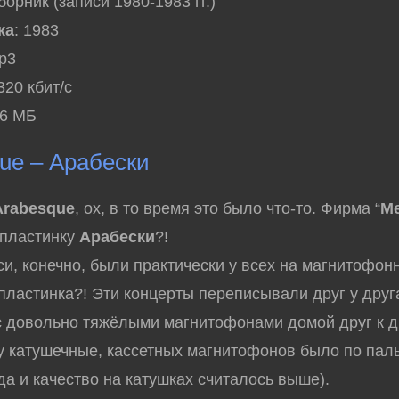
борник (записи 1980-1983 гг.)
ка
: 1983
mp3
 320 кбит/с
66 МБ
ue – Арабески
Arabesque
, ох, в то время это было что-то. Фирма “
М
 пластинку
Арабески
?!
, конечно, были практически у всех на магнитофон
 пластинка?! Эти концерты переписывали друг у друг
с довольно тяжёлыми магнитофонами домой друг к др
 катушечные, кассетных магнитофонов было по пал
 да и качество на катушках считалось выше).