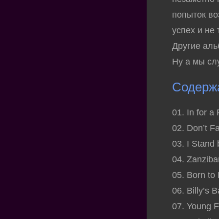
попыток во
успех и не 
Другие ал
Ну а мы сл
Содерж
01. In for 
02. Don’t F
03. I Stand
04. Zanziba
05. Born to
06. Billy’s
07. Young 