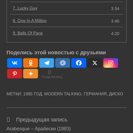
7.
Lucky Guy
3:34
8.
One In A Million
3:46
9.
Bells Of Paris
4:20
Поделись этой новостью с друзьями
0
Поделились
МЕТКИ
:
1985 ГОД
,
MODERN TALKING
,
ГЕРМАНИЯ
,
ДИСКО
Предыдущая запись
Читать
Arabesque – Арабески (1983)
далее