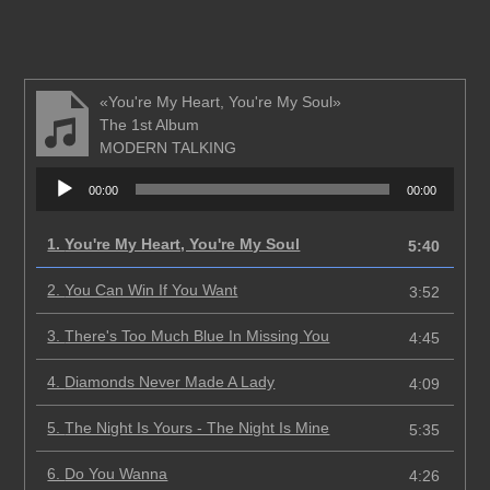
«You're My Heart, You're My Soul»
The 1st Album
MODERN TALKING
Аудиоплеер
00:00
00:00
1.
You're My Heart, You're My Soul
5:40
2.
You Can Win If You Want
3:52
3.
There's Too Much Blue In Missing You
4:45
4.
Diamonds Never Made A Lady
4:09
5.
The Night Is Yours - The Night Is Mine
5:35
6.
Do You Wanna
4:26