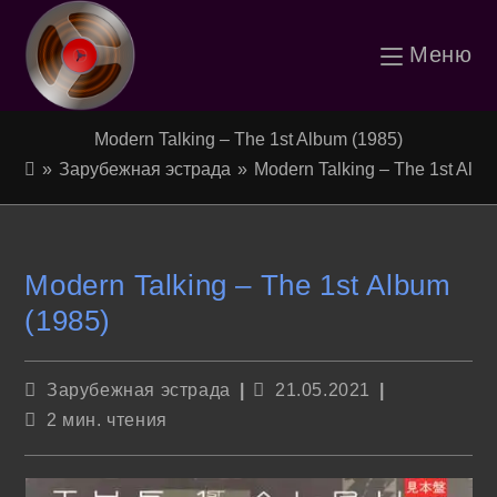
Перейти
Меню
к
содержимому
Modern Talking – The 1st Album (1985)
»
Зарубежная эстрада
»
Modern Talking – The 1st Albu
Modern Talking – The 1st Album
(1985)
Рубрика
Запись
Зарубежная эстрада
21.05.2021
записи:
опубликована:
Время
2 мин. чтения
чтения: