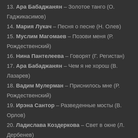
13.
Ара Бабаджанян
– Золотое танго (О.
Гаджикасимов)
14.
Мария Лукач
– Песня о песне (Н. Олев)
15.
Муслим Магомаев
– Позови меня (Р.
Рождественский)
16.
Нина Пантелеева
– Говорят (Г. Регистан)
17.
Ара Бабаджанян
– Чем я не хорош (В.
Лазарев)
18.
Вадим Мулерман
– Приснилось мне (Р.
Рождественский)
19.
Ирэна Сантор
– Разведенные мосты (В.
Орлов)
20.
Ладислава Коздеркова
– Свет в окне (Л.
Дербенев)