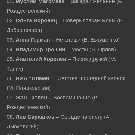
01.
Муслим Магомаев
– Загадай желание (Р.
Рождественский)
02.
Ольга Воронец
– Поверь глазам моим (Н.
Добронравов)
03.
Анна Герман
– Не спеши (Е. Евтушенко)
04.
Владимир Трошин
– Мосты (В. Орлов)
05.
Анатолий Королев
– Песня друзей (М.
Танич)
06.
ВИА “Пламя”
– Детства последний звонок
(М. Пляцковский)
07.
Жан Татлян
– Воспоминание (Р.
Рождественский)
08.
Лев Барашков
– Сердце на снегу (А.
Дмоховский)