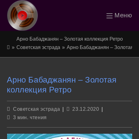
Перейти
Меню
к
содержимому
Арно Бабаджанян – Золотая коллекция Ретро
»
Советская эстрада
»
Арно Бабаджанян – Золотая к
Арно Бабаджанян – Золотая
коллекция Ретро
Рубрика
Запись
Советская эстрада
23.12.2020
записи:
опубликована:
Время
3 мин. чтения
чтения: