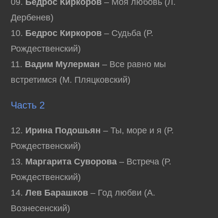
09.
Бедрос Киркоров
– Моя любовь (Л.
Дербенев)
10.
Бедрос Киркоров
– Судьба (Р.
Рождественский)
11.
Вадим Мулерман
– Все равно мы
встретимся (М. Пляцковский)
Часть 2
12.
Ирина Подошьян
– Ты, море и я (Р.
Рождественский)
13.
Маргарита Суворова
– Встреча (Р.
Рождественский)
14.
Лев Барашков
– Год любви (А.
Вознесенский)