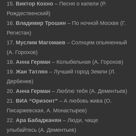
15.
Виктор Кохно
– Песня о капели (Р.
Рождественский)
16.
Владимир Трошин
– По ночной Москве (Г.
Регистан)
17.
Муслим Магомаев
– Солнцем опьяненный
(А. Горохов)
18.
Анна Герман
– Колыбельная (А. Горохов)
19.
Жан Татлян
– Лучший город Земли (Л.
Дербенев)
20.
Анна Герман
– Люблю тебя (А. Дементьев)
21.
ВИА “Оризонт”
– А любовь жива (О.
Писаржевская, А. Монастырев)
22.
Ара Бабаджанян
– Люди, чаще
улыбайтесь (А. Дементьев)