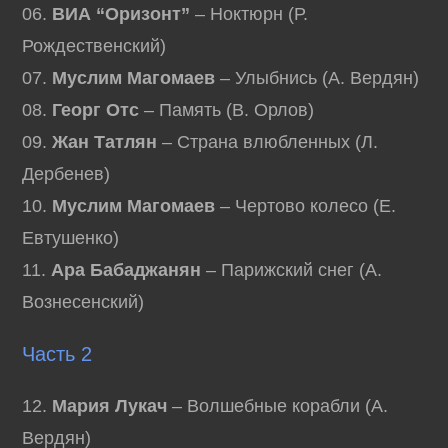
06.
ВИА “Оризонт”
– Ноктюрн (Р.
Рождественский)
07.
Муслим Магомаев
– Улыбнись (А. Вердян)
08.
Георг Отс
– Память (В. Орлов)
09.
Жан Татлян
– Страна влюбленных (Л.
Дербенев)
10.
Муслим Магомаев
– Чертово колесо (Е.
Евтушенко)
11.
Ара Бабаджанян
– Парижский снег (А.
Вознесенский)
Часть 2
12.
Мария Лукач
– Волшебные корабли (А.
Вердян)