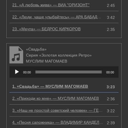
21.
«А любовь жива»
— ВИА "ОРИЗОНТ"
2:45
22.
«Люди, чаще улыбайтесь»
— АРА БАБАДЖАНЯН
3:42
23.
«Мечта»
— БЕДРОС КИРКОРОВ
2:35
«Свадьба»
Серия «Золотая коллекция Ретро»
МУСЛИМ МАГОМАЕВ
Аудиоплеер
00:00
00:00
1.
«Свадьба»
— МУСЛИМ МАГОМАЕВ
3:23
2.
«Приходи ко мне»
— МУСЛИМ МАГОМАЕВ
2:36
3.
«Наш не простой советский человек»
— ГЕОРГ ОТС
3:22
4.
«Песня сапожника»
— ВЛАДИМИР КАНДЕЛАКИ
2:39