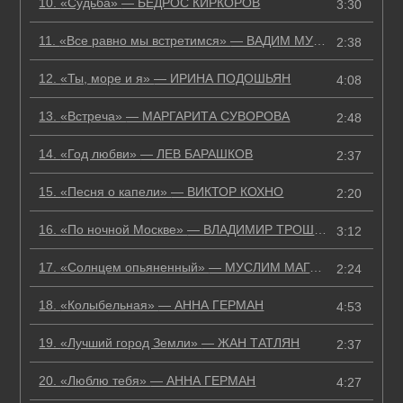
10.
«Судьба»
— БЕДРОС КИРКОРОВ
3:30
11.
«Все равно мы встретимся»
— ВАДИМ МУЛЕРМАН
2:38
12.
«Ты, море и я»
— ИРИНА ПОДОШЬЯН
4:08
13.
«Встреча»
— МАРГАРИТА СУВОРОВА
2:48
14.
«Год любви»
— ЛЕВ БАРАШКОВ
2:37
15.
«Песня о капели»
— ВИКТОР КОХНО
2:20
16.
«По ночной Москве»
— ВЛАДИМИР ТРОШИН
3:12
17.
«Солнцем опьяненный»
— МУСЛИМ МАГОМАЕВ
2:24
18.
«Колыбельная»
— АННА ГЕРМАН
4:53
19.
«Лучший город Земли»
— ЖАН ТАТЛЯН
2:37
20.
«Люблю тебя»
— АННА ГЕРМАН
4:27