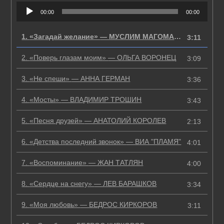
Аудиоплеер
00:00
00:00
1.
«Загадай желание»
— МУСЛИМ МАГОМАЕВ
3:11
2.
«Поверь глазам моим»
— ОЛЬГА ВОРОНЕЦ
3:09
3.
«Не спеши»
— АННА ГЕРМАН
3:36
4.
«Мосты»
— ВЛАДИМИР ТРОШИН
3:43
5.
«Песня друзей»
— АНАТОЛИЙ КОРОЛЕВ
2:13
6.
«Детства последний звонок»
— ВИА "ПЛАМЯ"
4:01
7.
«Воспоминание»
— ЖАН ТАТЛЯН
4:00
8.
«Сердце на снегу»
— ЛЕВ БАРАШКОВ
3:34
9.
«Моя любовь»
— БЕДРОС КИРКОРОВ
3:11