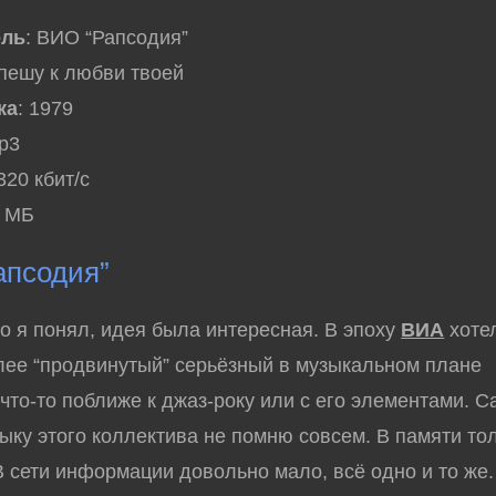
ель
: ВИО “Рапсодия”
Спешу к любви твоей
ка
: 1979
mp3
 320 кбит/с
6 МБ
апсодия”
я понял, идея была интересная. В эпоху
ВИА
хоте
лее “продвинутый” серьёзный в музыкальном плане
 что-то поближе к джаз-року или с его элементами. С
зыку этого коллектива не помню совсем. В памяти то
В сети информации довольно мало, всё одно и то же.