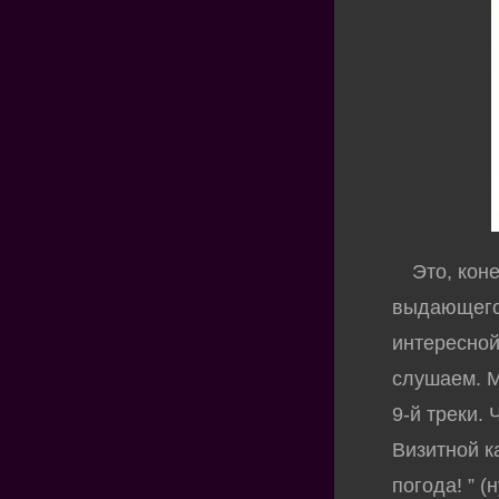
Это, конеч
выдающегос
интересной
слушаем. М
9-й треки. 
Визитной к
погода! ” (