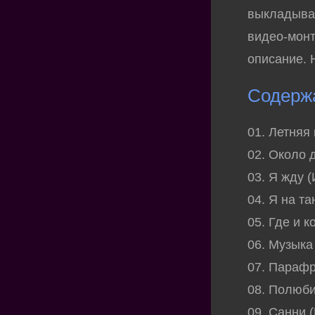
выкладываю
видео-монт
описание. 
Содерж
01. Летняя
02. Около 
03. Я жду 
04. Я на т
05. Где и 
06. Музыка
07. Парафр
08. Полюби
09. Санни (