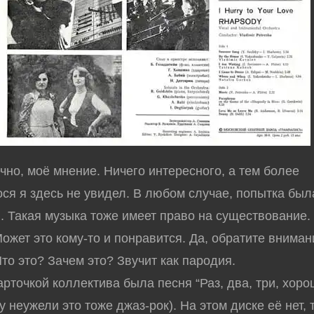
но, моё мнение. Ничего интересного, а тем более
я я здесь не увидел. В любом случае, попытка был
. Такая музыка тоже имеет право на существование. 
ожет это кому-то и понравится. Да, обратите вниман
Что это? Зачем это? Звучит как пародия.
арточкой коллектива была песня “Раз, два, три, хор
ну неужели это тоже джаз-рок). На этом диске её нет, 