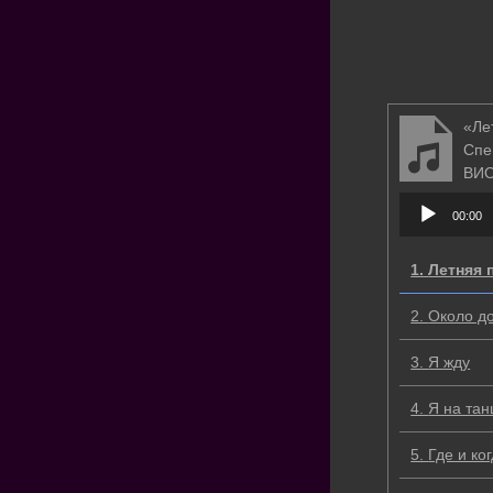
«Ле
Спе
ВИ
Аудиоплеер
00:00
1.
Летняя 
2.
Около д
3.
Я жду
4.
Я на та
5.
Где и ко