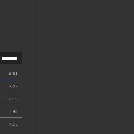
Используйте
клавиши
вверх/
вниз,
6:01
чтобы
увеличить
2:27
или
уменьшить
4:19
громкость.
2:49
4:05