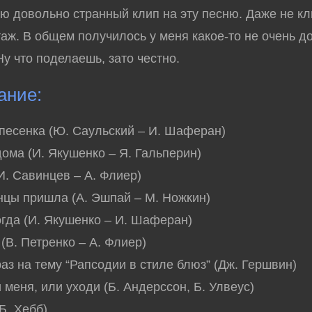
 довольно странный клип на эту песню. Даже не кл
аж. В общем получилось у меня какое-то не очень д
Ну что поделаешь, зато честно.
ание:
 песенка (Ю. Саульский – И. Шаферан)
дома (И. Якушенко – Я. Гальперин)
(И. Савинцев – А. Флиер)
анцы пришла (А. Эшпай – М. Ножкин)
когда (И. Якушенко – И. Шаферан)
 (В. Петренко – А. Флиер)
аз на тему “Рапсодии в стиле блюз” (Дж. Гершвин)
 меня, или уходи (Б. Андерссон, Б. Улвеус)
Б. Хебб)