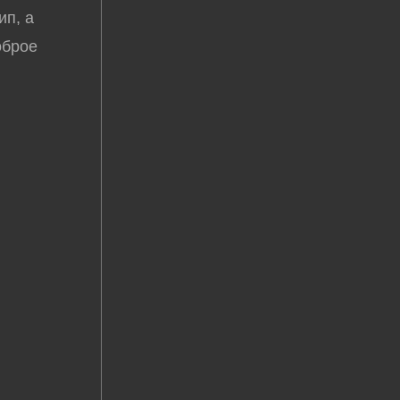
ип, а
оброе