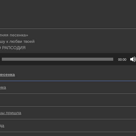
тняя песенка»
шу к любви твоей
О РАПСОДИЯ
00:00
песенка
ома
нцы пришла
гда