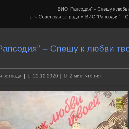
ВИО “Рапсодия” – Спешу к любви 
»
Советская эстрада
»
ВИО “Рапсодия” – Сп
апсодия” – Спешу к любви тво
Запись
Время
я эстрада
22.12.2020
2 мин. чтения
опубликована:
чтения: