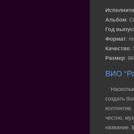
Исполнит
Альбом
: 
Год выпус
Формат
: 
Качество
:
Размер
: 9
ВИО “Р
Насколько 
создать бо
коллектив,
честно, му
название. 