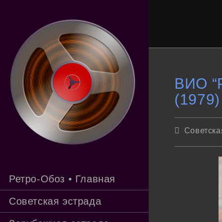
Перейти
к
содержимому
ВИО “Р
(1979)
Рубрика
Советска
записи:
Ретро-Обоз • Главная
Советская эстрада