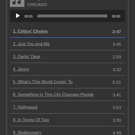
CHICAGO
Аудиоплеер
00:00
00:00
1.
Critics' Choice
2:47
2.
Just You and Me
3:45
3.
Darlin' Dear
2:59
4.
Jenny
3:32
5.
What's This World Comin' To
5:21
6.
Something In This City Changes People
3:41
7.
Hollywood
3:53
8.
In Terms Of Two
3:30
9.
Rediscovery
4:49