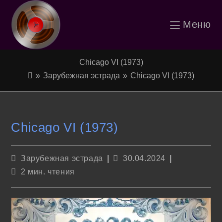
Перейти
Меню
к
содержимому
Chicago VI (1973)
»
Зарубежная эстрада
»
Chicago VI (1973)
Chicago VI (1973)
Рубрика
Запись
Зарубежная эстрада
30.04.2024
записи:
опубликована:
Время
2 мин. чтения
чтения: