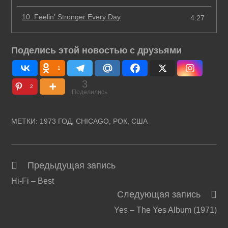
10.
Feelin' Stronger Every Day
4:27
Поделись этой новостью с друзьями
1
3
2
Поделились
МЕТКИ
:
1973 ГОД
,
CHICAGO
,
РОК
,
США
Предыдущая запись
Читать
Hi-Fi – Best
далее
Следующая запись
статьи
Yes – The Yes Album (1971)