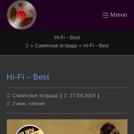
Перейти
Меню
к
содержимому
Hi-Fi – Best
»
Советская эстрада
»
Hi-Fi – Best
Hi-Fi – Best
Рубрика
Запись
Советская эстрада
27.04.2024
записи:
опубликована:
Время
2 мин. чтения
чтения: