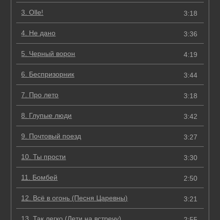
3.
Olle!
3:18
4.
Не дано
3:36
5.
Черный ворон
4:19
6.
Беспризорник
3:44
7.
Про лето
3:18
8.
Глупые люди
3:42
9.
Почтовый поезд
3:27
10.
Ты прости
3:30
11.
Бомбей
2:50
12.
Всё в огонь (Песня Царевны)
3:21
13.
Так легко (Лети на встречу)
2:55