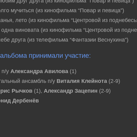
любим друг друга (из кинофильма “Повар и певица”)
олго мучиться (из кинофильма “Повар и певица”)
данья, лето (из кинофильма “Центровой из поднебесь
 одна виновата (из кинофильма “Центровой из подне
себе друга (из телефильма “Фантазии Веснухина”)
 альбома принимали участие:
 п/у
Александра Авилова
(1)
тальный ансамбль п/у
Виталия Клейнота
(2-9)
рис Рычков
(1),
Александр Зацепин
(2-9)
онид Дербенёв