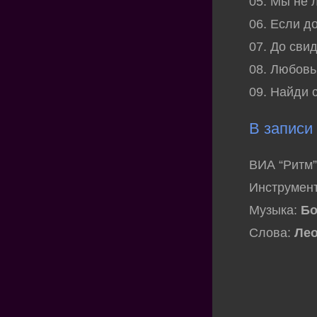
05. Мы не 
06. Если д
07. До сви
08. Любовь
09. Найди 
В записи
ВИА “Ритм”
Инструмен
Музыка:
Бо
Слова:
Ле