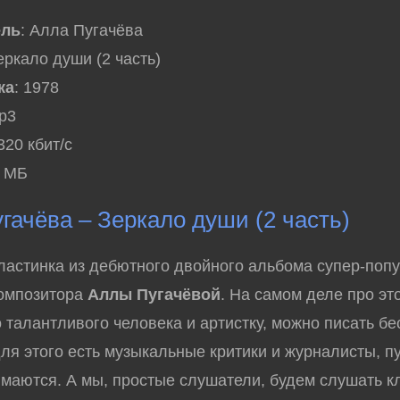
ель
: Алла Пугачёва
еркало души (2 часть)
ка
: 1978
mp3
 320 кбит/с
9 МБ
гачёва – Зеркало души (2 часть)
астинка из дебютного двойного альбома супер-поп
композитора
Аллы Пугачёвой
. На самом деле про это
 талантливого человека и артистку, можно писать бе
для этого есть музыкальные критики и журналисты, п
имаются. А мы, простые слушатели, будем слушать 