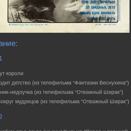
ание:
1
гут короли
ходит детство (из телефильма “Фантазии Веснухина”)
ник-недоучка (из телефильма “Отважный Ширак”)
вокруг мудрецов (из телефильма “Отважный Ширак”)
2