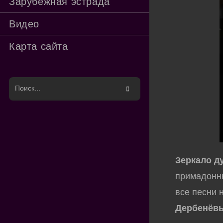
Зарубежная эстрада
Видео
Карта сайта
Поиск
на
сайте
Зеркало д
примадонны
все песни
Дербенёв