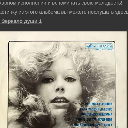
карном исполнении и вспоминать свою молодость!
стинку из этого альбома вы можете послушать здес
– Зеркало души 1