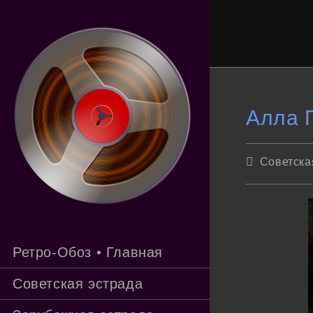
Перейти
к
содержимому
Алла П
Рубрика
Советска
записи:
Ретро-Обоз • Главная
Советская эстрада