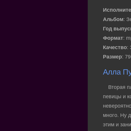
Исполнит
Альбом
: З
Год выпус
Формат
: 
Качество
:
Размер
: 7
Алла Пу
Вторая пл
певицы и 
невероятно
много. Ну 
этим и зан