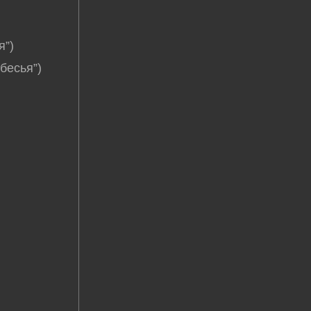
я”)
бесья”)