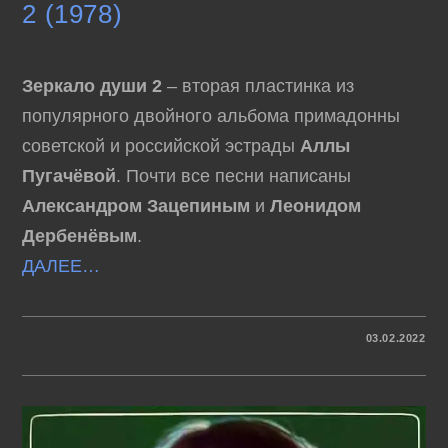
2 (1978)
Зеркало души 2
– вторая пластинка из
популярного двойного альбома примадонны
советской и российской эстрады
Аллы
Пугачёвой
. Почти все песни написаны
Александром Зацепиным
и
Леонидом
Дербенёвым
.
ДАЛЕЕ…
К
КОММЕНТАРИИ
ОТКЛЮЧЕНЫ
03.02.2022
ЗАПИСИ
АЛЛА
ПУГАЧЁВА
–
ЗЕРКАЛО
ДУШИ
2
(1978)