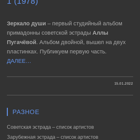
1 (1978)
Зеркало души
– первый студийный альбом
примадонны советской эстрады
Аллы
Пугачёвой
. Альбом двойной, вышел на двух
пластинках. Публикуем первую часть.
ДАЛЕЕ…
К
КОММЕНТАРИИ
ОТКЛЮЧЕНЫ
15.01.2022
ЗАПИСИ
АЛЛА
ПУГАЧЁВА
–
ЗЕРКАЛО
ДУШИ
РАЗНОЕ
1
(1978)
Советская эстрада – список артистов
Зарубежная эстрада – список артистов