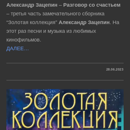
Александр Зацепин
–
Разговор со счастьем
– третья часть замечательного сборника
“Золотая коллекция”
Александр Зацепин
. На
этот раз песни и музыка из любимых
кинофильмов.
ДАЛЕЕ…
К
КОММЕНТАРИИ
ОТКЛЮЧЕНЫ
28.06.2023
ЗАПИСИ
АЛЕКСАНДР
ЗАЦЕПИН
–
РАЗГОВОР
СО
СЧАСТЬЕМ