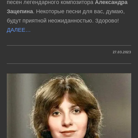
песен легендарного композитора
Александра
Зацепина
. Некоторые песни для вас, думаю,
будут приятной неожиданностью. Здорово!
ДАЛЕЕ…
К
КОММЕНТАРИИ
ОТКЛЮЧЕНЫ
27.03.2023
ЗАПИСИ
АЛЕКСАНДР
ЗАЦЕПИН
–
КУДА
УХОДИТ
ДЕТСТВО