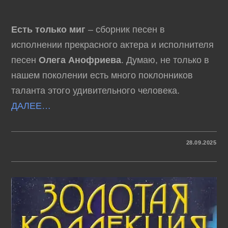
Есть только миг
– сборник песен в
исполнении прекрасного актера и исполнителя
песен
Олега Анофриева
. Думаю, не только в
нашем поколении есть много поклонников
таланта этого удивительного человека.
ДАЛЕЕ…
К
КОММЕНТАРИИ
ОТКЛЮЧЕНЫ
28.09.2025
ЗАПИСИ
ОЛЕГ
АНОФРИЕВ
–
ЕСТЬ
ТОЛЬКО
МИГ