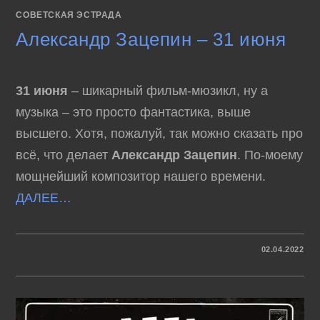
СОВЕТСКАЯ ЭСТРАДА
Александр Зацепин – 31 июня
31 июня
– шикарный фильм-мюзикл, ну а
музыка – это просто фантастика, выше
высшего. Хотя, пожалуй, так можно сказать про
всё, что делает
Александр Зацепин
. По-моему
мощнейший композитор нашего времени.
ДАЛЕЕ…
К
КОММЕНТАРИИ
ОТКЛЮЧЕНЫ
02.04.2022
ЗАПИСИ
АЛЕКСАНДР
ЗАЦЕПИН
–
31
ИЮНЯ