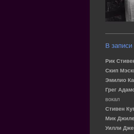
В записи
Рик Стивен
Скип Мэскь
Эмилио Кас
Грег Адам
вокал
Стивен Куп
Мик Джилет
Уилли Джей