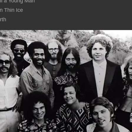
ill a Young Man
n Thin Ice
rth