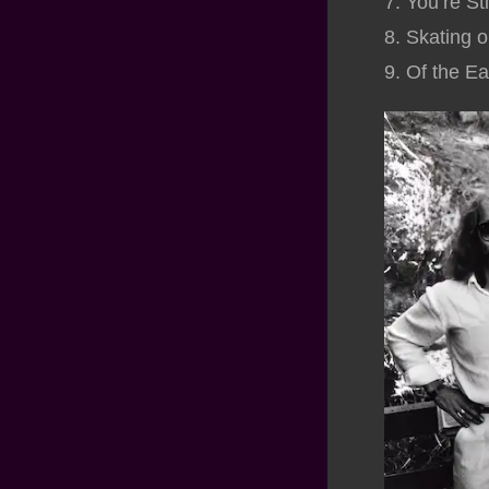
7. You’re St
8. Skating o
9. Of the Ea