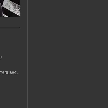
л
ртепиано,