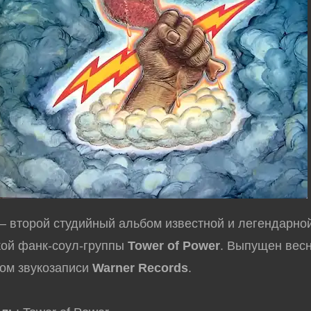
– второй студийный альбом известной и легендарно
кой фанк-соул-группы
Tower of Power
. Выпущен вес
том звукозаписи
Warner Records
.