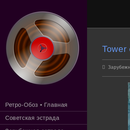
Перейти
к
содержимому
Tower 
Рубрика
Зарубежн
записи:
Ретро-Обоз • Главная
Советская эстрада