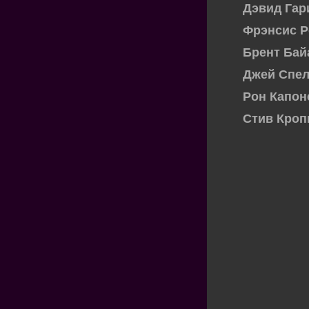
Дэвид Гари
Фрэнсис Ро
Брент Байа
Джей Спелл
Рон Капон
Стив Кропп