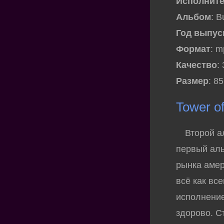
Исполнит
Альбом
: B
Год выпус
Формат
: 
Качество
:
Размер
: 8
Tower o
Второй ал
первый аль
рынка аме
всё как вс
исполнение
здорово. С