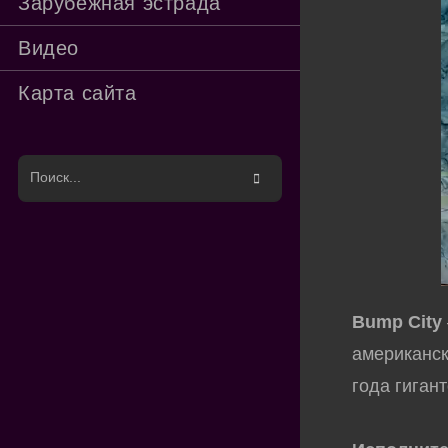
Зарубежная эстрада
Видео
Карта сайта
Поиск
на
сайте
Bump City
американс
года гиган