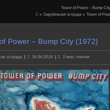
Tower of Power – Bump City
»
Зарубежная эстрада
»
Tower of Pow
of Power – Bump City (1972)
Запись
Время
ая эстрада
16.04.2024
2 мин. чтения
опубликована:
чтения: