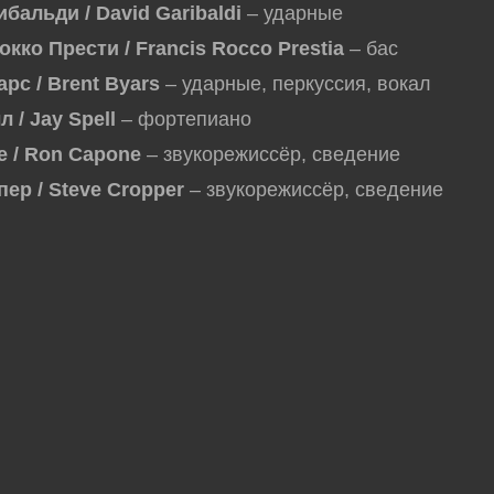
бальди / David Garibaldi
– ударные
кко Прести / Francis Rocco Prestia
– бас
рс / Brent Byars
– ударные, перкуссия, вокал
 / Jay Spell
– фортепиано
е / Ron Capone
– звукорежиссёр, сведение
ер / Steve Cropper
– звукорежиссёр, сведение