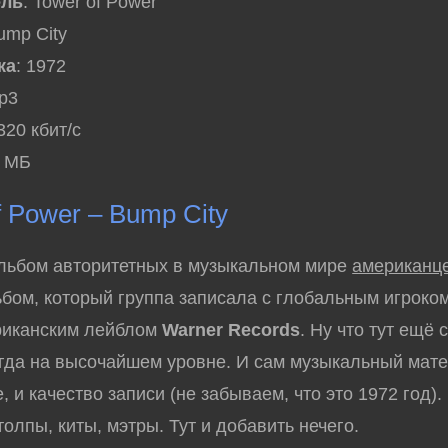
ель
: Tower of Power
ump City
ка
: 1972
mp3
 320 кбит/с
5 МБ
f Power – Bump City
ьбом авторитетных в музыкальном мире
американц
бом, который группа записала с глобальным игроком
риканским лейблом
Warner Records
. Ну что тут ещё 
егда на высочайшем уровне. И сам музыкальный мате
, и качество записи (не забываем, что это 1972 год)
толпы, киты, мэтры. Тут и добавить нечего.