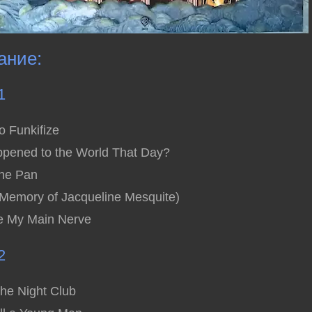
ание:
1
o Funkifize
ppened to the World That Day?
the Pan
 Memory of Jacqueline Mesquite)
ke My Main Nerve
2
the Night Club